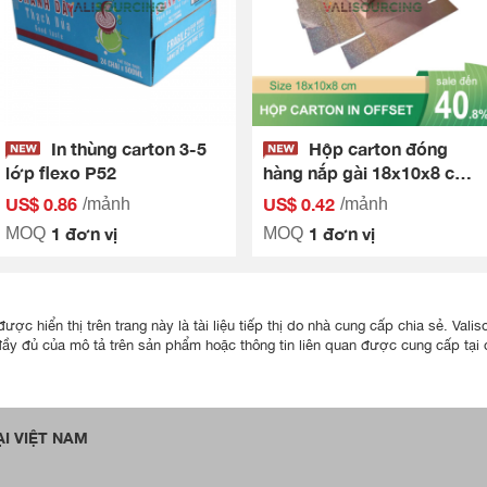
In thùng carton 3-5
Hộp carton đóng
lớp flexo P52
hàng nắp gài 18x10x8 cm
MZ1
US$ 0.86
US$ 0.42
/mảnh
/mảnh
1 đơn vị
1 đơn vị
MOQ
MOQ
ược hiển thị trên trang này là tài liệu tiếp thị do nhà cung cấp chia sẻ. Va
đầy đủ của mô tả trên sản phẩm hoặc thông tin liên quan được cung cấp tại đ
I VIỆT NAM