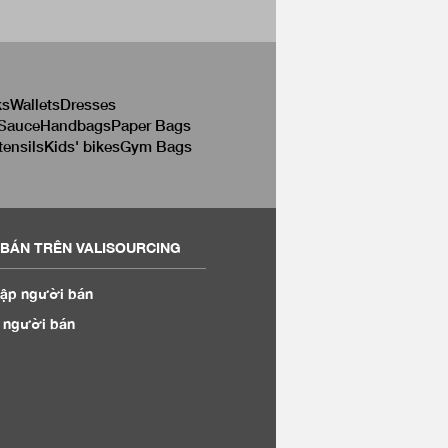
ks
Wallets
Dresses
 Sauce
Handbags
Paper Bags
tensils
Kids' bikes
Gym Bags
BÁN TRÊN VALISOURCING
ập người bán
 người bán