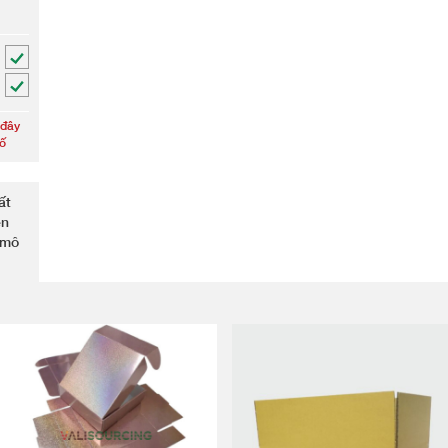
 đây
số
ất
ện
 mô