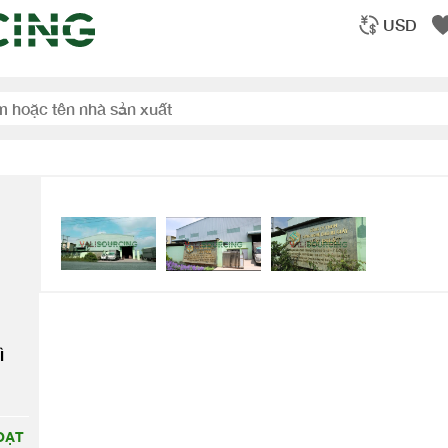
USD
Ì
ẠT