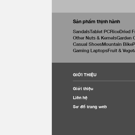
Sản phẩm thịnh hành
Sandals
Tablet PC
Rice
Dried F
Other Nuts & Kernels
Garden C
Casual Shoes
Mountain Bike
P
Gaming Laptops
Fruit & Veget
GIỚI THIỆU
Giới thiệu
Liên hệ
Sơ đồ trang web