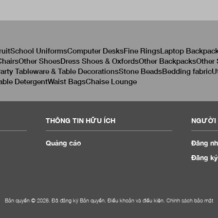
ruit
School Uniforms
Computer Desks
Fine Rings
Laptop Backpac
hairs
Other Shoes
Dress Shoes & Oxfords
Other Backpacks
Other
arty Tableware & Table Decorations
Stone Beads
Bedding fabric
U
able Detergent
Waist Bags
Chaise Lounge
THÔNG TIN HỮU ÍCH
NGƯỜI 
Quảng cáo
Đăng nh
Đăng ký
Bản quyền © 2026. Đã đăng ký Bản quyền.
Điều khoản và điều kiện
.
Chính sách bảo mật