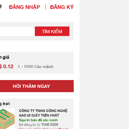
ĐĂNG NHẬP
ĐĂNG KÝ
TÌM KIẾM
h giá
 0.12
1 - 1000 Các mảnh
HỎI THĂM NGAY
g bởi
CÔNG TY TNHH CÔNG NGHỆ
BAO BÌ GIẤY TIẾN PHÁT
Người bán đã xác minh
Đã đăng ký từ
Th06 2026