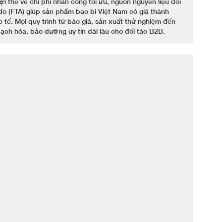
Lợi thế về chi phí nhân công tối ưu, nguồn nguyên liệu dồi
do (FTA) giúp sản phẩm bao bì Việt Nam có giá thành
c tế. Mọi quy trình từ báo giá, sản xuất thử nghiệm đến
ch hóa, bảo dưỡng uy tín dài lâu cho đối tác B2B.