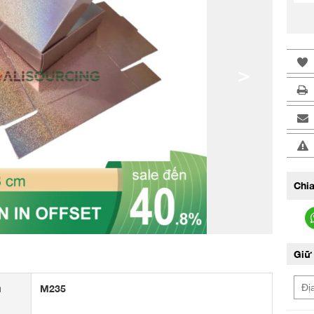
>
Chia
Giữ 
u
M235