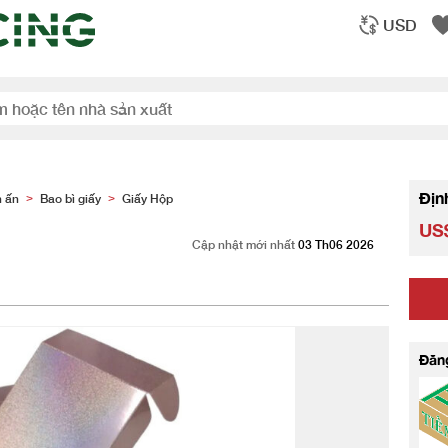
USD
Địn
n ấn
Bao bì giấy
Giấy Hộp
>
>
US$
Cập nhật mới nhất
03 Th06 2026
Đăn