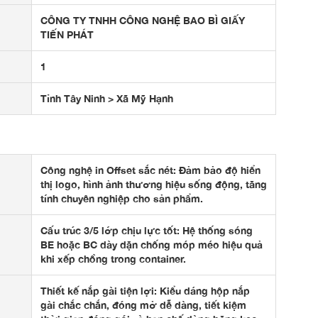
CÔNG TY TNHH CÔNG NGHỆ BAO BÌ GIẤY
TIẾN PHÁT
1
Tỉnh Tây Ninh > Xã Mỹ Hạnh
Công nghệ in Offset sắc nét: Đảm bảo độ hiển
thị logo, hình ảnh thương hiệu sống động, tăng
tính chuyên nghiệp cho sản phẩm.
Cấu trúc 3/5 lớp chịu lực tốt: Hệ thống sóng
BE hoặc BC dày dặn chống móp méo hiệu quả
khi xếp chồng trong container.
Thiết kế nắp gài tiện lợi: Kiểu dáng hộp nắp
gài chắc chắn, đóng mở dễ dàng, tiết kiệm