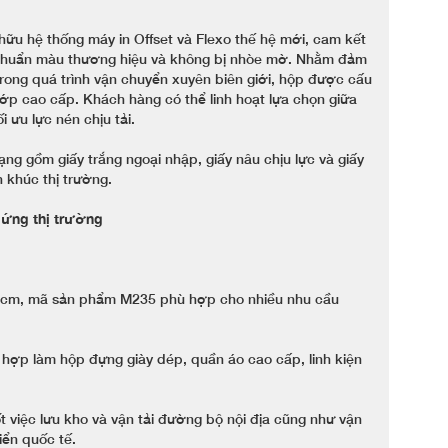
hữu hệ thống máy in Offset và Flexo thế hệ mới, cam kết
, chuẩn màu thương hiệu và không bị nhòe mờ. Nhằm đảm
trong quá trình vận chuyển xuyên biên giới, hộp được cấu
 lớp cao cấp. Khách hàng có thể linh hoạt lựa chọn giữa
 ưu lực nén chịu tải.
ng gồm giấy trắng ngoại nhập, giấy nâu chịu lực và giấy
 khúc thị trường.
 ứng thị trường
0 cm, mã sản phẩm M235 phù hợp cho nhiều nhu cầu
hợp làm hộp đựng giày dép, quần áo cao cấp, linh kiện
 việc lưu kho và vận tải đường bộ nội địa cũng như vận
ển quốc tế.