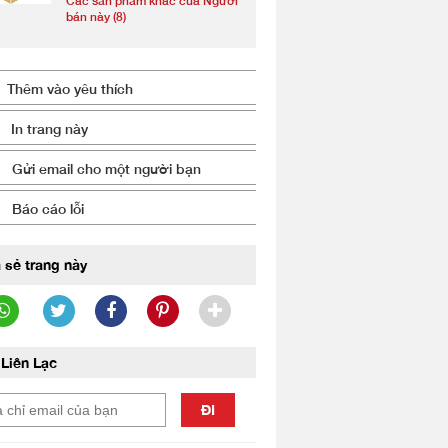
Các sản phẩm khác của Người
bán này (8)
Thêm vào yêu thích
In trang này
Gửi email cho một người bạn
Báo cáo lỗi
 sẻ trang này
Liên Lạc
ĐI