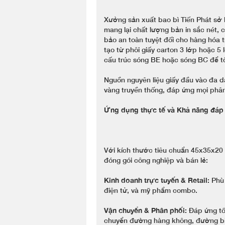
Xưởng sản xuất bao bì Tiến Phát sở 
mang lại chất lượng bản in sắc nét
bảo an toàn tuyệt đối cho hàng hóa 
tạo từ phôi giấy carton 3 lớp hoặc 5
cấu trúc sóng BE hoặc sóng BC để tối
Nguồn nguyên liệu giấy đầu vào đa dạ
vàng truyền thống, đáp ứng mọi phân
Ứng dụng thực tế và Khả năng đáp
Với kích thước tiêu chuẩn 45x35x2
đóng gói công nghiệp và bán lẻ:
Kinh doanh trực tuyến & Retail:
Phù 
điện tử, và mỹ phẩm combo.
Vận chuyển & Phân phối:
Đáp ứng tốt
chuyển đường hàng không, đường bi