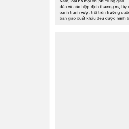
Nam, loại bỏ mọi chi phí trung gian. 
dào và các hiệp định thương mại tự 
cạnh tranh vượt trội trên trường quố
bàn giao xuất khẩu đều được minh bạ