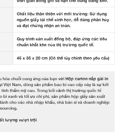
thời gian đóng gói và hạn chế dùng băng keo.
Chất liệu thân thiện với môi trường: Sử dụng
nguồn giấy tái chế sinh học, dễ dàng phân hủy
và đạt chứng nhận an toàn.
Quy trình sản xuất đồng bộ, đáp ứng các tiêu
chuẩn khắt khe của thị trường quốc tế.
45 x 35 x 20 cm (Có thể tùy chỉnh theo yêu cầu)
 ưu hóa chuỗi cung ứng của bạn với
Hộp carton nắp gài in
i Việt Nam, dòng sản phẩm bao bì cao cấp này là sự kết
tính thẩm mỹ cao. Trong bối cảnh thị trường quốc tế
 bì xanh và tối ưu chi phí, sản phẩm hộp giấy sản xuất
g dành cho các nhà nhập khẩu, nhà bán sỉ và doanh nghiệp
sourcing.
ất lượng vượt trội