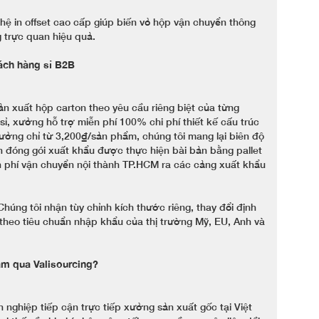
ệ in offset cao cấp giúp biến vỏ hộp vận chuyển thông
 trực quan hiệu quả.
ch hàng sỉ B2B
ản xuất hộp carton theo yêu cầu riêng biệt của từng
ỉ, xưởng hỗ trợ miễn phí 100% chi phí thiết kế cấu trúc
 xưởng chỉ từ 3,200₫/sản phẩm, chúng tôi mang lại biên độ
ình đóng gói xuất khẩu được thực hiện bài bản bằng pallet
n phí vận chuyển nội thành TP.HCM ra các cảng xuất khẩu
úng tôi nhận tùy chỉnh kích thước riêng, thay đổi định
theo tiêu chuẩn nhập khẩu của thị trường Mỹ, EU, Anh và
am qua Valisourcing?
 nghiệp tiếp cận trực tiếp xưởng sản xuất gốc tại Việt