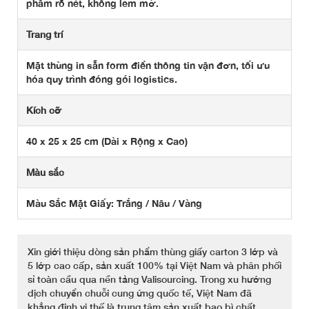
phẩm rõ nét, không lem mờ.
Trang trí
Mặt thùng in sẵn form điền thông tin vận đơn, tối ưu
hóa quy trình đóng gói logistics.
Kích cỡ
40 x 25 x 25 cm (Dài x Rộng x Cao)
Màu sắc
Màu Sắc Mặt Giấy: Trắng / Nâu / Vàng
Xin giới thiệu dòng sản phẩm thùng giấy carton 3 lớp và
5 lớp cao cấp, sản xuất 100% tại Việt Nam và phân phối
sỉ toàn cầu qua nền tảng Valisourcing. Trong xu hướng
dịch chuyển chuỗi cung ứng quốc tế, Việt Nam đã
khẳng định vị thế là trung tâm sản xuất bao bì chất