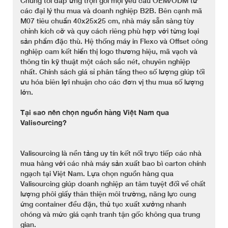
Chúng tôi đáp ứng trọn gói mọi yêu cầu OEM/ODM từ
các đại lý thu mua và doanh nghiệp B2B. Bên cạnh mã
M07 tiêu chuẩn 40x25x25 cm, nhà máy sẵn sàng tùy
chỉnh kích cỡ và quy cách riêng phù hợp với từng loại
sản phẩm đặc thù. Hệ thống máy in Flexo và Offset công
nghiệp cam kết hiển thị logo thương hiệu, mã vạch và
thông tin kỹ thuật một cách sắc nét, chuyên nghiệp
nhất. Chính sách giá sỉ phân tầng theo số lượng giúp tối
ưu hóa biên lợi nhuận cho các đơn vị thu mua số lượng
lớn.
Tại sao nên chọn nguồn hàng Việt Nam qua
Valisourcing?
Valisourcing là nền tảng uy tín kết nối trực tiếp các nhà
mua hàng với các nhà máy sản xuất bao bì carton chính
ngạch tại Việt Nam. Lựa chọn nguồn hàng qua
Valisourcing giúp doanh nghiệp an tâm tuyệt đối về chất
lượng phôi giấy thân thiện môi trường, năng lực cung
ứng container đều đặn, thủ tục xuất xưởng nhanh
chóng và mức giá cạnh tranh tận gốc không qua trung
gian.