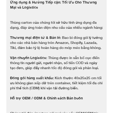
Ứng dụng & Hướng Tiếp cận: Tối Ưu Cho Thương
Mại và Logistics
Thùng carton của chúng tôi sở hữu tính ứng dụng đa
dạng, đáp ứng toàn diện nhu cầu của nhiều ngành hàng:
Thương mại điện tử & Bán lẻ:
Bao bì đóng gói lý tưởng
cho các nhà bán hàng trên Amazon, Shopify, Lazada,
Tiki, đảm bảo tỷ lệ hoàn hàng do móp méo bằng không.
Vận chuyển Logistics:
Thùng được in sẵn bố cục điền
thông tin người gửi, người nhận, số tiền COD và ngày
tạo đơn, giúp đẩy nhanh tốc độ đóng gói và phân loại.
Đóng gói hàng xuất khẩu:
Kích thước 40x25x25 cm tối
ưu không gian xếp dỡ trên container, tiết kiệm tối đa chi
phí thể tích (CBM) khi vận tải đường biển.
Hỗ trợ OEM / ODM & Chính sách Bán buôn