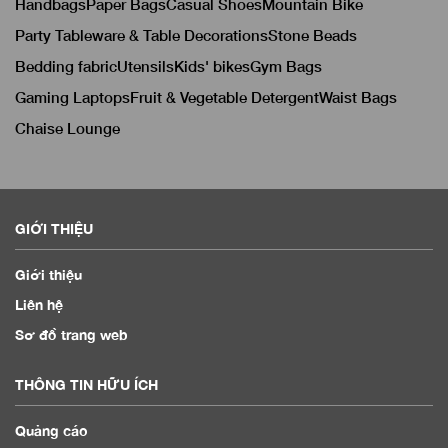
Handbags
Paper Bags
Casual Shoes
Mountain Bike
Party Tableware & Table Decorations
Stone Beads
Bedding fabric
Utensils
Kids' bikes
Gym Bags
Gaming Laptops
Fruit & Vegetable Detergent
Waist Bags
Chaise Lounge
GIỚI THIỆU
Giới thiệu
Liên hệ
Sơ đồ trang web
THÔNG TIN HỮU ÍCH
Quảng cáo