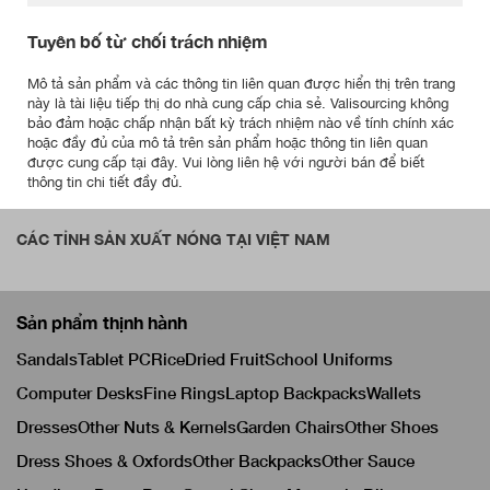
Tuyên bố từ chối trách nhiệm
Mô tả sản phẩm và các thông tin liên quan được hiển thị trên trang
này là tài liệu tiếp thị do nhà cung cấp chia sẻ. Valisourcing không
bảo đảm hoặc chấp nhận bất kỳ trách nhiệm nào về tính chính xác
hoặc đầy đủ của mô tả trên sản phẩm hoặc thông tin liên quan
được cung cấp tại đây. Vui lòng liên hệ với người bán để biết
thông tin chi tiết đầy đủ.
CÁC TỈNH SẢN XUẤT NÓNG TẠI VIỆT NAM
Sản phẩm thịnh hành
Sandals
Tablet PC
Rice
Dried Fruit
School Uniforms
Computer Desks
Fine Rings
Laptop Backpacks
Wallets
Dresses
Other Nuts & Kernels
Garden Chairs
Other Shoes
Dress Shoes & Oxfords
Other Backpacks
Other Sauce