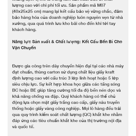
lượng cao với chi phí tối ưu. Sản phẩm mã M07
(40x25x25 cm) mang lại kết cấu bảo vệ vững chắc, đảm
bảo hàng hóa của doanh nghiệp luôn nguyên vẹn từ nhà
xưởng, qua quá trình lưu kho bãi cho đến khi tới tay
khách hàng.
Năng lực Sản xuất & Chất lượng: Kết Cấu Bền Bỉ Cho
Vận Chuyển
Được gia công trên dây chuyền hiện đại tại các nhà máy
đạt chuẩn, thùng carton sử dụng chất liệu giấy kraft
định lượng cao với cấu trúc 3 lớp linh hoạt hoặc 5 lớp
siêu chịu lực. Sự kết hợp khoa học giữa các tầng sóng
BC hoặc BE giúp tăng cường tối đa độ bền nén dọc và
khả năng chống va đập. Quý khách hàng có thể chủ
động lựa chọn mặt giấy trắng cao cấp, giấy nâu truyền
thống hoặc giấy vàng công nghiệp. Mọi lô hàng đều trải
qua quy trình kiểm soát chất lượng (QC) khắt khe nhằm
đáp ứng các tiêu chuẩn khắt khe của thị trường nội địa
và quốc tế.