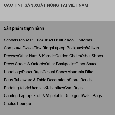
CÁC TỈNH SẢN XUẤT NÓNG TẠI VIỆT NAM
Sản phẩm thịnh hành
Sandals
Tablet PC
Rice
Dried Fruit
School Uniforms
Computer Desks
Fine Rings
Laptop Backpacks
Wallets
Dresses
Other Nuts & Kernels
Garden Chairs
Other Shoes
Dress Shoes & Oxfords
Other Backpacks
Other Sauce
Handbags
Paper Bags
Casual Shoes
Mountain Bike
Party Tableware & Table Decorations
Stone Beads
Bedding fabric
Utensils
Kids' bikes
Gym Bags
Gaming Laptops
Fruit & Vegetable Detergent
Waist Bags
Chaise Lounge