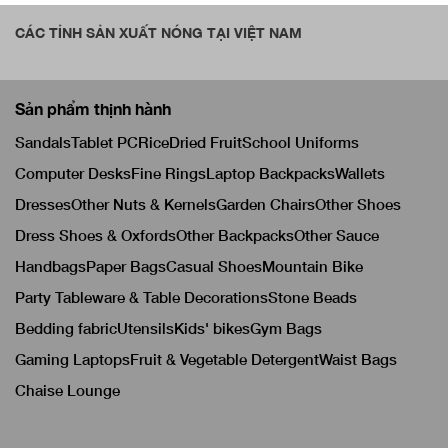
CÁC TỈNH SẢN XUẤT NÓNG TẠI VIỆT NAM
Sản phẩm thịnh hành
Sandals
Tablet PC
Rice
Dried Fruit
School Uniforms
Computer Desks
Fine Rings
Laptop Backpacks
Wallets
Dresses
Other Nuts & Kernels
Garden Chairs
Other Shoes
Dress Shoes & Oxfords
Other Backpacks
Other Sauce
Handbags
Paper Bags
Casual Shoes
Mountain Bike
Party Tableware & Table Decorations
Stone Beads
Bedding fabric
Utensils
Kids' bikes
Gym Bags
Gaming Laptops
Fruit & Vegetable Detergent
Waist Bags
Chaise Lounge