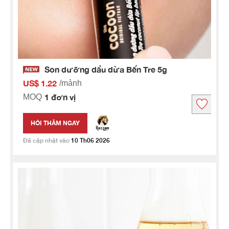
Son dưỡng dầu dừa Bến Tre 5g
US$ 1.22
/mảnh
1 đơn vị
MOQ
HỎI THĂM NGAY
Đã cập nhật vào
10 Th06 2026