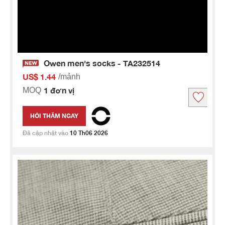
Owen men's socks - TA232514
US$ 1.44
/mảnh
1 đơn vị
MOQ
HỎI THĂM NGAY
Đã cập nhật vào
10 Th06 2026