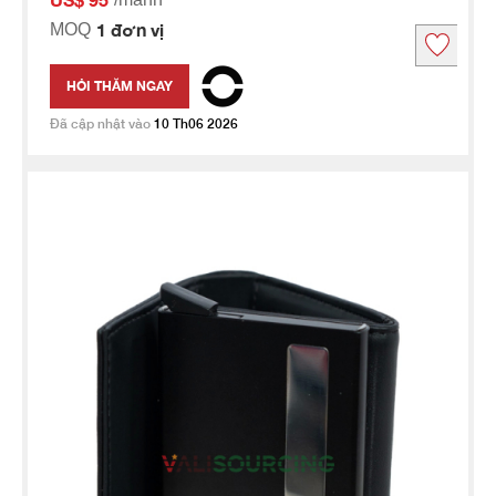
1 đơn vị
MOQ
HỎI THĂM NGAY
Đã cập nhật vào
10 Th06 2026