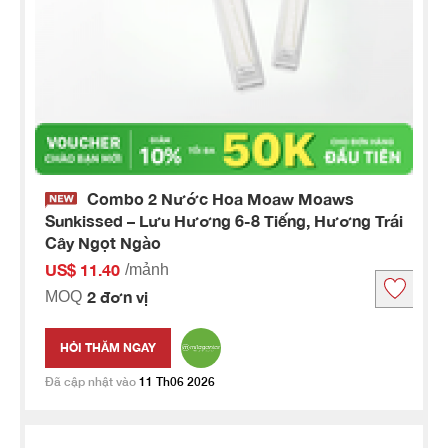
Combo 2 Nước Hoa Moaw Moaws
Sunkissed – Lưu Hương 6-8 Tiếng, Hương Trái
Cây Ngọt Ngào
US$ 11.40
/mảnh
2 đơn vị
MOQ
HỎI THĂM NGAY
Đã cập nhật vào
11 Th06 2026