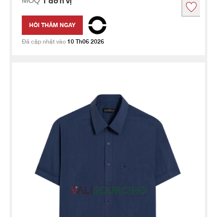
1 đơn vị
MOQ
HỎI THĂM NGAY
Đã cập nhật vào
10 Th06 2026