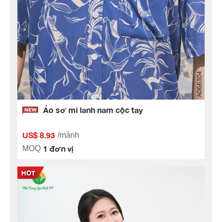
Áo sơ mi lanh nam cộc tay
US$ 8.93
/mảnh
1 đơn vị
MOQ