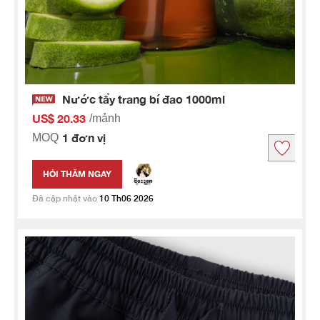
Nước tẩy trang bí đao 1000ml
US$ 20.33
/mảnh
1 đơn vị
MOQ
HỎI THĂM NGAY
Đã cập nhật vào
10 Th06 2026