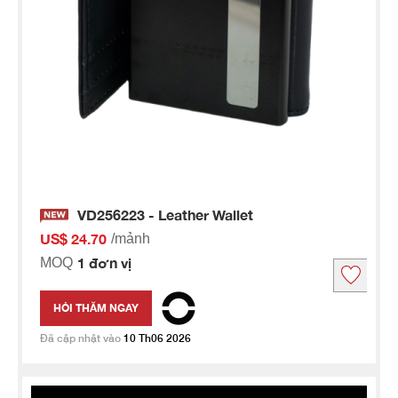
VD256223 - Leather Wallet
US$ 24.70
/mảnh
1 đơn vị
MOQ
HỎI THĂM NGAY
Đã cập nhật vào
10 Th06 2026