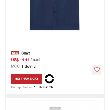
Shirt
US$ 14.44
/mảnh
1 đơn vị
MOQ
HỎI THĂM NGAY
Đã cập nhật vào
10 Th06 2026