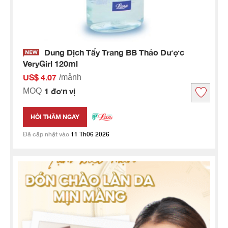
Dung Dịch Tẩy Trang BB Thảo Dược
VeryGirl 120ml
US$ 4.07
/mảnh
1 đơn vị
MOQ
HỎI THĂM NGAY
Đã cập nhật vào
11 Th06 2026