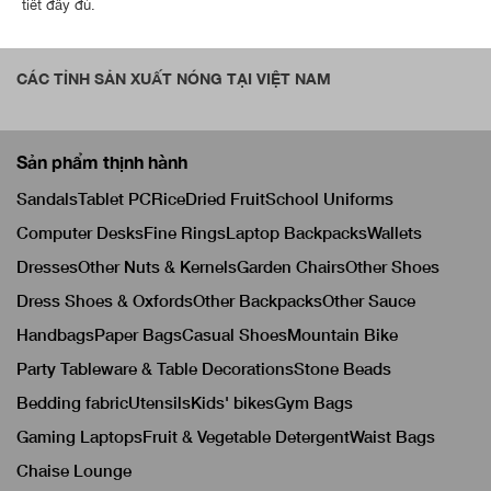
tiết đầy đủ.
CÁC TỈNH SẢN XUẤT NÓNG TẠI VIỆT NAM
Sản phẩm thịnh hành
Sandals
Tablet PC
Rice
Dried Fruit
School Uniforms
Computer Desks
Fine Rings
Laptop Backpacks
Wallets
Dresses
Other Nuts & Kernels
Garden Chairs
Other Shoes
Dress Shoes & Oxfords
Other Backpacks
Other Sauce
Handbags
Paper Bags
Casual Shoes
Mountain Bike
Party Tableware & Table Decorations
Stone Beads
Bedding fabric
Utensils
Kids' bikes
Gym Bags
Gaming Laptops
Fruit & Vegetable Detergent
Waist Bags
Chaise Lounge