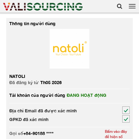
Tog
nav
Thông tin người dùng
NATOLI
Đã đăng ký từ
Th05 2026
Tài khoản của người dùng
ĐANG HOẠT độNG
Địa chỉ Email đã được xác minh
GPKD đã xác minh
Bấm vào đây
Gọi số
+84-90188 ****
để hiện số