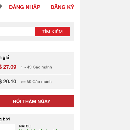
ĐĂNG NHẬP
ĐĂNG KÝ
TÌM KIẾM
h giá
 27.09
1 - 49 Các mảnh
 20.10
>= 50 Các mảnh
HỎI THĂM NGAY
g bởi
NATOLI