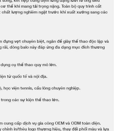
t sống, kết hợp cùng đệm lưng dạng lưới tổ ong siêu
 cơ thể khi mang tải trọng nặng. Toàn bộ quy trình cắt
t chất lượng nghiêm ngặt trước khi xuất xưởng sang các
n đựng vợt chuyên biệt, ngăn để giày thể thao độc lập và
ng rãi, dòng balo này đáp ứng đa dạng mục đích thương
 dụng cụ thể thao quy mô lớn.
ện tử quốc tế và nội địa.
, học viện tennis, cầu lông chuyên nghiệp.
rong các sự kiện thể thao lớn.
Nam cung cấp dịch vụ gia công OEM và ODM toàn diện.
 chỉnh in/thêu logo thương hiệu, thay đổi phối màu và lựa