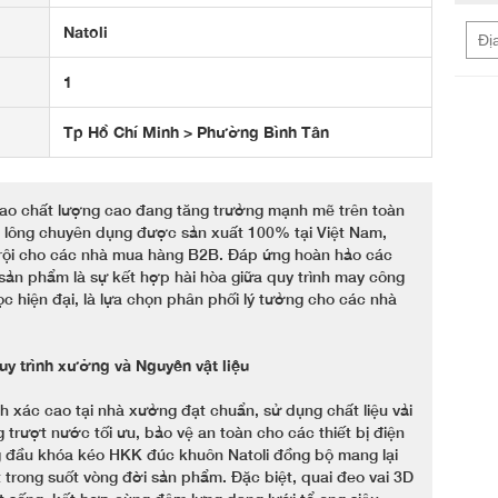
Natoli
1
Tp Hồ Chí Minh > Phường Bình Tân
hao chất lượng cao đang tăng trưởng mạnh mẽ trên toàn
u lông chuyên dụng được sản xuất 100% tại Việt Nam,
rội cho các nhà mua hàng B2B. Đáp ứng hoàn hảo các
 sản phẩm là sự kết hợp hài hòa giữa quy trình may công
ọc hiện đại, là lựa chọn phân phối lý tưởng cho các nhà
y trình xưởng và Nguyên vật liệu
 xác cao tại nhà xưởng đạt chuẩn, sử dụng chất liệu vải
 trượt nước tối ưu, bảo vệ an toàn cho các thiết bị điện
ng đầu khóa kéo HKK đúc khuôn Natoli đồng bộ mang lại
t trong suốt vòng đời sản phẩm. Đặc biệt, quai đeo vai 3D