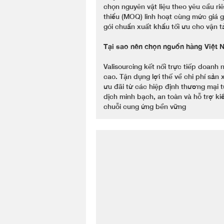
chọn nguyên vật liệu theo yêu cầu r
thiểu (MOQ) linh hoạt cùng mức giá g
gói chuẩn xuất khẩu tối ưu cho vận 
Tại sao nên chọn nguồn hàng Việt 
Valisourcing kết nối trực tiếp doanh 
cao. Tận dụng lợi thế về chi phí sản 
ưu đãi từ các hiệp định thương mại t
dịch minh bạch, an toàn và hỗ trợ k
chuỗi cung ứng bền vững