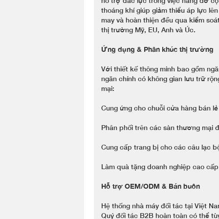
hỗ trợ đắc lực trong việc nâng đỡ cộ
thoáng khí giúp giảm thiểu áp lực lên
may và hoàn thiện đều qua kiểm soá
thị trường Mỹ, EU, Anh và Úc.
Ứng dụng & Phân khúc thị trường
Với thiết kế thông minh bao gồm ngă
ngăn chính có không gian lưu trữ rộ
mại:
Cung ứng cho chuỗi cửa hàng bán lẻ
Phân phối trên các sàn thương mại đi
Cung cấp trang bị cho các câu lạc bộ
Làm quà tặng doanh nghiệp cao cấp t
Hỗ trợ OEM/ODM & Bán buôn
Hệ thống nhà máy đối tác tại Việt 
Quý đối tác B2B hoàn toàn có thể tùy