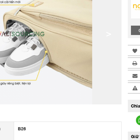
>
Chia
u
B26
Giữ 