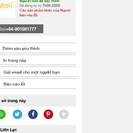
Người bán đã xác minh
Đã đăng ký từ
Th05 2026
Các sản phẩm khác của Người
bán này (8)
Gọi
+84-901881777
Thêm vào yêu thích
In trang này
Gửi email cho một người bạn
Báo cáo lỗi
 sẻ trang này
Liên Lạc