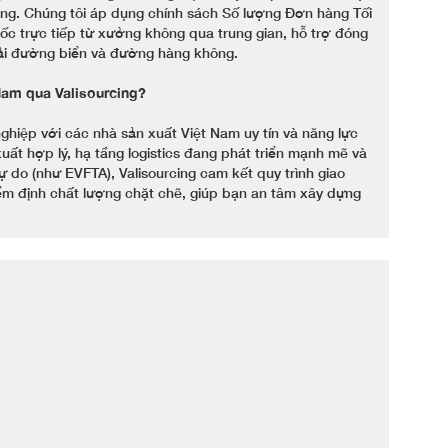
iêng. Chúng tôi áp dụng chính sách Số lượng Đơn hàng Tối
ốc trực tiếp từ xưởng không qua trung gian, hỗ trợ đóng
tải đường biển và đường hàng không.
Nam qua Valisourcing?
nghiệp với các nhà sản xuất Việt Nam uy tín và năng lực
xuất hợp lý, hạ tầng logistics đang phát triển mạnh mẽ và
ự do (như EVFTA), Valisourcing cam kết quy trình giao
iểm định chất lượng chặt chẽ, giúp bạn an tâm xây dựng