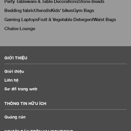
Party Tableware & Table Decorations
Stone Beads
Bedding fabric
Utensils
Kids' bikes
Gym Bags
Gaming Laptops
Fruit & Vegetable Detergent
Waist Bags
Chaise Lounge
GIỚI THIỆU
Giới thiệu
Liên hệ
Sơ đồ trang web
THÔNG TIN HỮU ÍCH
Quảng cáo