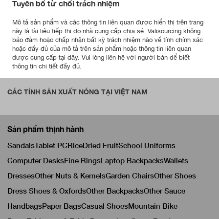
Tuyên bố từ chối trách nhiệm
Mô tả sản phẩm và các thông tin liên quan được hiển thị trên trang
này là tài liệu tiếp thị do nhà cung cấp chia sẻ. Valisourcing không
bảo đảm hoặc chấp nhận bất kỳ trách nhiệm nào về tính chính xác
hoặc đầy đủ của mô tả trên sản phẩm hoặc thông tin liên quan
được cung cấp tại đây. Vui lòng liên hệ với người bán để biết
thông tin chi tiết đầy đủ.
CÁC TỈNH SẢN XUẤT NÓNG TẠI VIỆT NAM
Sản phẩm thịnh hành
Sandals
Tablet PC
Rice
Dried Fruit
School Uniforms
Computer Desks
Fine Rings
Laptop Backpacks
Wallets
Dresses
Other Nuts & Kernels
Garden Chairs
Other Shoes
Dress Shoes & Oxfords
Other Backpacks
Other Sauce
Handbags
Paper Bags
Casual Shoes
Mountain Bike