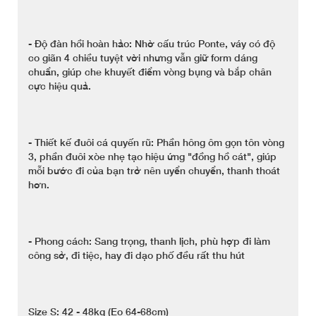
- Độ đàn hồi hoàn hảo: Nhờ cấu trúc Ponte, váy có độ
co giãn 4 chiều tuyệt vời nhưng vẫn giữ form dáng
chuẩn, giúp che khuyết điểm vòng bụng và bắp chân
cực hiệu quả.
- Thiết kế đuôi cá quyến rũ: Phần hông ôm gọn tôn vòng
3, phần đuôi xòe nhẹ tạo hiệu ứng "đồng hồ cát", giúp
mỗi bước đi của bạn trở nên uyển chuyển, thanh thoát
hơn.
- Phong cách: Sang trọng, thanh lịch, phù hợp đi làm
công sở, đi tiệc, hay đi dạo phố đều rất thu hút
Size S: 42 - 48kg (Eo 64-68cm)