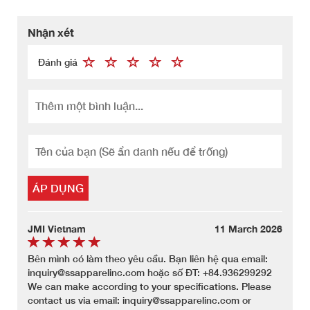
Nhận xét
Đánh giá
ÁP DỤNG
JMI Vietnam
11 March 2026
Bên mình có làm theo yêu cầu. Bạn liên hệ qua email:
inquiry@ssapparelinc.com hoặc số ĐT: +84.936299292
We can make according to your specifications. Please
contact us via email: inquiry@ssapparelinc.com or