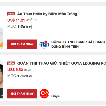
Áo Thun Helio by Biti's Màu Trắng
US$ 11.21
/mảnh
1 đơn vị
MOQ
CÔNG TY TNHH SẢN XUẤT HÀNG 
HỎI THĂM NGAY
DÙNG BÌNH TIÊN
QUẦN THỂ THAO GIỮ NHIỆT GOYA LEGGING P
US$ 6.80
/mảnh
1 đơn vị
MOQ
HỎI THĂM NGAY
Goya