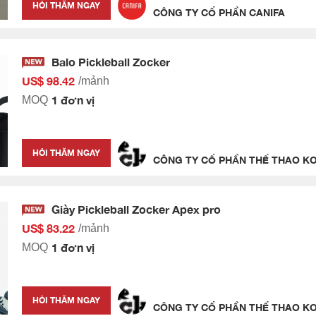
HỎI THĂM NGAY
CÔNG TY CỔ PHẦN CANIFA
Balo Pickleball Zocker
US$ 98.42
/mảnh
1 đơn vị
MOQ
HỎI THĂM NGAY
CÔNG TY CỔ PHẦN THỂ THAO KO
Giày Pickleball Zocker Apex pro
US$ 83.22
/mảnh
1 đơn vị
MOQ
HỎI THĂM NGAY
CÔNG TY CỔ PHẦN THỂ THAO KO