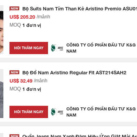
Bộ Suits Nam Tím Than Kẻ Aristino Premio ASU0
US$ 205.20
/mảnh
1 đơn vị
MOQ
CÔNG TY CỔ PHẦN ĐẦU TƯ K&G 
HỎI THĂM NGAY
NAM
Bộ Đồ Nam Aristino Regular Fit AST214SAH2
US$ 32.49
/mảnh
1 đơn vị
MOQ
CÔNG TY CỔ PHẦN ĐẦU TƯ K&G 
HỎI THĂM NGAY
NAM
Quần Jeans Nam Xanh Đậm Hiệu Ứng Giặt Mài Ar