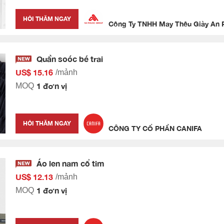
HỎI THĂM NGAY
Công Ty TNHH May Thêu Giày An
Quần soóc bé trai
US$ 15.16
/mảnh
1 đơn vị
MOQ
HỎI THĂM NGAY
CÔNG TY CỔ PHẦN CANIFA
Áo len nam cổ tim
US$ 12.13
/mảnh
1 đơn vị
MOQ