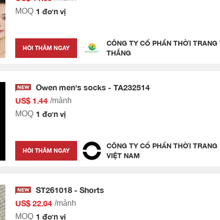
1 đơn vị
MOQ
CÔNG TY CỔ PHẦN THỜI TRANG 
HỎI THĂM NGAY
THẮNG
Owen men's socks - TA232514
US$ 1.44
/mảnh
1 đơn vị
MOQ
CÔNG TY CỔ PHẦN THỜI TRANG
HỎI THĂM NGAY
VIỆT NAM
ST261018 - Shorts
US$ 22.04
/mảnh
1 đơn vị
MOQ