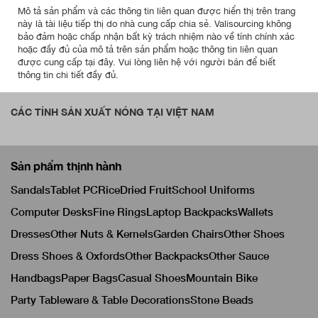
Mô tả sản phẩm và các thông tin liên quan được hiển thị trên trang
này là tài liệu tiếp thị do nhà cung cấp chia sẻ. Valisourcing không
bảo đảm hoặc chấp nhận bất kỳ trách nhiệm nào về tính chính xác
hoặc đầy đủ của mô tả trên sản phẩm hoặc thông tin liên quan
được cung cấp tại đây. Vui lòng liên hệ với người bán để biết
thông tin chi tiết đầy đủ.
CÁC TỈNH SẢN XUẤT NÓNG TẠI VIỆT NAM
Sản phẩm thịnh hành
Sandals
Tablet PC
Rice
Dried Fruit
School Uniforms
Computer Desks
Fine Rings
Laptop Backpacks
Wallets
Dresses
Other Nuts & Kernels
Garden Chairs
Other Shoes
Dress Shoes & Oxfords
Other Backpacks
Other Sauce
Handbags
Paper Bags
Casual Shoes
Mountain Bike
Party Tableware & Table Decorations
Stone Beads