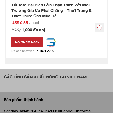
Túi Tote Bãi Biển Lớn Thân Thiện Với Môi
Trường Giá Cả Phải Chăng – Thời Trang &
Thiết Thực Cho Mùa Hè
US$ 0.55
/mảnh
1,000 đơn vị
MOQ
HỎI THĂM NGAY
Đã cập nhật vào
14 Th01 2026
CÁC TỈNH SẢN XUẤT NÓNG TẠI VIỆT NAM
Sản phẩm thịnh hành
Sandals
Tablet PC
Rice
Dried Fruit
School Uniforms