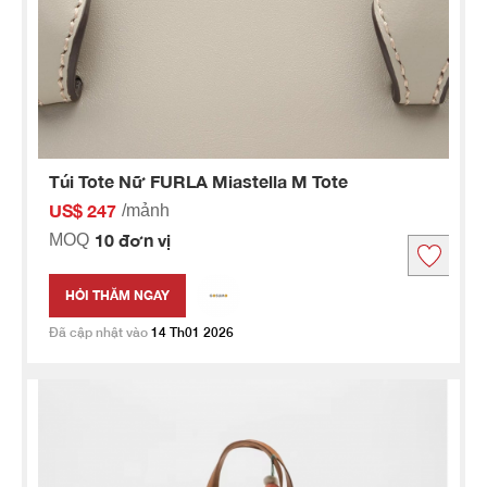
Túi Tote Nữ FURLA Miastella M Tote
US$ 247
/mảnh
10 đơn vị
MOQ
HỎI THĂM NGAY
Đã cập nhật vào
14 Th01 2026