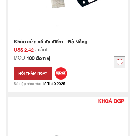
Khóa cửa sổ đa điểm - Đà Nẵng
US$ 2.42
/mảnh
100 đơn vị
MOQ
HỎI THĂM NGAY
Đã cập nhật vào
15 Th10 2025