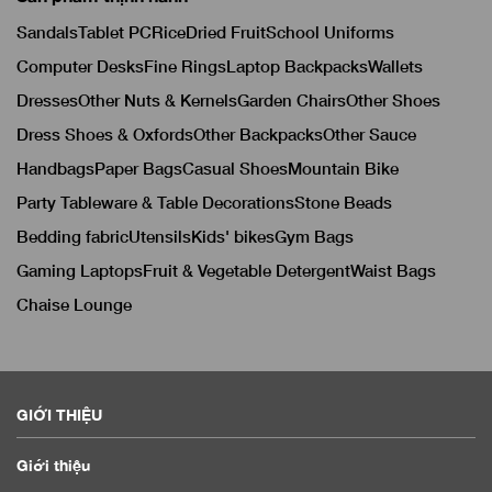
Sandals
Tablet PC
Rice
Dried Fruit
School Uniforms
Computer Desks
Fine Rings
Laptop Backpacks
Wallets
Dresses
Other Nuts & Kernels
Garden Chairs
Other Shoes
Dress Shoes & Oxfords
Other Backpacks
Other Sauce
Handbags
Paper Bags
Casual Shoes
Mountain Bike
Party Tableware & Table Decorations
Stone Beads
Bedding fabric
Utensils
Kids' bikes
Gym Bags
Gaming Laptops
Fruit & Vegetable Detergent
Waist Bags
Chaise Lounge
GIỚI THIỆU
Giới thiệu