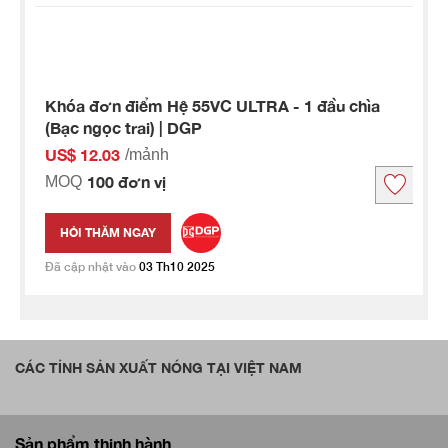
Khóa đơn điểm Hệ 55VC ULTRA - 1 đầu chìa
(Bạc ngọc trai) | DGP
US$ 12.03
/mảnh
100 đơn vị
MOQ
HỎI THĂM NGAY
Đã cập nhật vào
03 Th10 2025
CÁC TỈNH SẢN XUẤT NÓNG TẠI VIỆT NAM
Sản phẩm thịnh hành