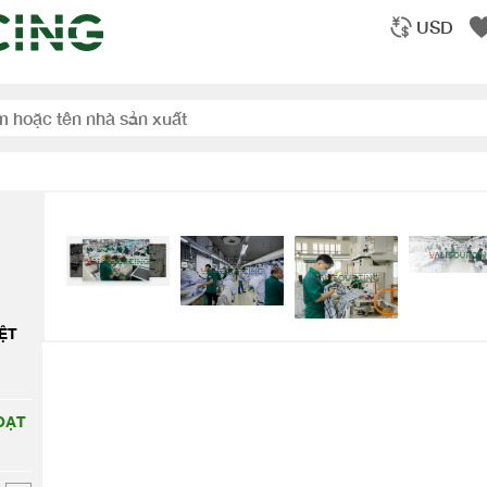
USD
ỆT
ẠT