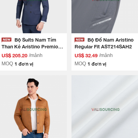
Bộ Suits Nam Tím
Bộ Đồ Nam Aristino
Than Kẻ Aristino Premio
Regular Fit AST214SAH2
ASU0120S3
US$ 205.20
US$ 32.49
/mảnh
/mảnh
1 đơn vị
1 đơn vị
MOQ
MOQ