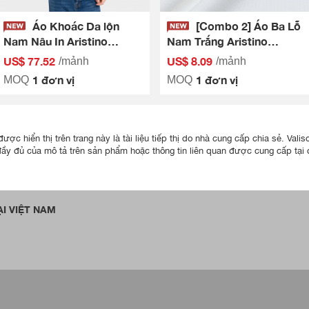
Áo Khoác Da lộn
[Combo 2] Áo Ba Lỗ
Nam Nâu In Aristino
Nam Trắng Aristino
Regular Fit AJK607EDP01
ATT600EDP02
US$ 77.52
US$ 8.09
/mảnh
/mảnh
1 đơn vị
1 đơn vị
MOQ
MOQ
ược hiển thị trên trang này là tài liệu tiếp thị do nhà cung cấp chia sẻ. Va
đầy đủ của mô tả trên sản phẩm hoặc thông tin liên quan được cung cấp tại đ
I VIỆT NAM