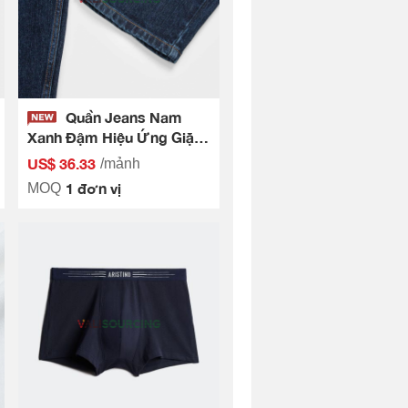
Quần Jeans Nam
Xanh Đậm Hiệu Ứng Giặt
Mài Aristino AJN0060S0
US$ 36.33
/mảnh
1 đơn vị
MOQ