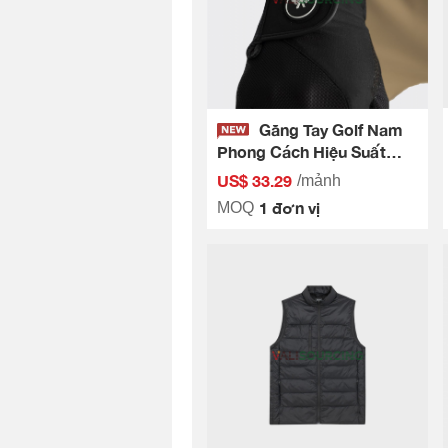
Găng Tay Golf Nam
Phong Cách Hiệu Suất
Aristino Golf AGVG0302
US$ 33.29
/mảnh
1 đơn vị
MOQ