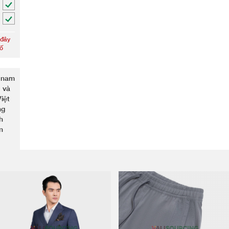
 đây
số
g nam
 và
iệt
ng
h
n