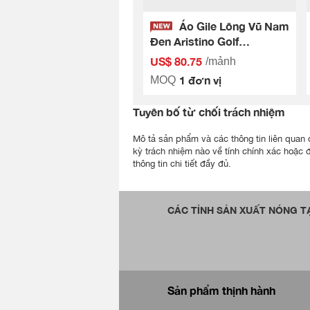
Áo Gile Lông Vũ Nam
Đen Aristino Golf
AJLG02BS2
US$ 80.75
/mảnh
1 đơn vị
MOQ
Tuyên bố từ chối trách nhiệm
Mô tả sản phẩm và các thông tin liên quan đ
kỳ trách nhiệm nào về tính chính xác hoặc 
thông tin chi tiết đầy đủ.
CÁC TỈNH SẢN XUẤT NÓNG TẠ
Sản phẩm thịnh hành