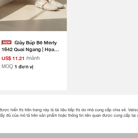
Giày Búp Bê Merly
1642 Quai Ngang | Họa
Tiết Lazer Lá Đối Xứng
US$ 11.21
/mảnh
1 đơn vị
MOQ
ược hiển thị trên trang này là tài liệu tiếp thị do nhà cung cấp chia sẻ. Va
đầy đủ của mô tả trên sản phẩm hoặc thông tin liên quan được cung cấp tại đ