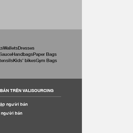
ks
Wallets
Dresses
 Sauce
Handbags
Paper Bags
tensils
Kids' bikes
Gym Bags
BÁN TRÊN VALISOURCING
ập người bán
 người bán