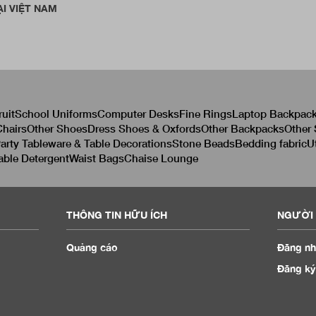
I VIỆT NAM
ruit
School Uniforms
Computer Desks
Fine Rings
Laptop Backpac
hairs
Other Shoes
Dress Shoes & Oxfords
Other Backpacks
Other
arty Tableware & Table Decorations
Stone Beads
Bedding fabric
U
able Detergent
Waist Bags
Chaise Lounge
THÔNG TIN HỮU ÍCH
NGƯỜI 
Quảng cáo
Đăng nh
Đăng ký