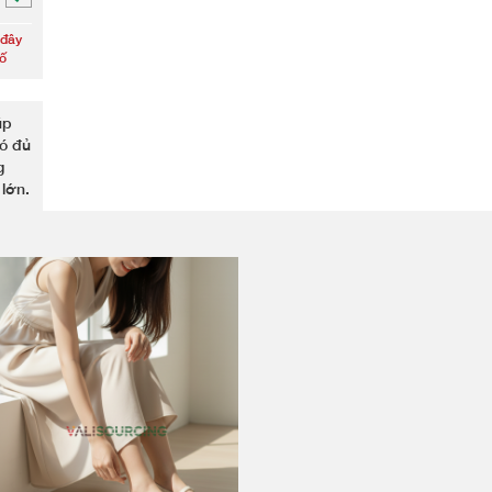
 đây
số
úp
có đủ
g
 lớn.