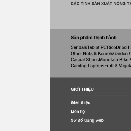
CÁC TỈNH SẢN XUẤT NÓNG TẠ
Sản phẩm thịnh hành
Sandals
Tablet PC
Rice
Dried F
Other Nuts & Kernels
Garden C
Casual Shoes
Mountain Bike
P
Gaming Laptops
Fruit & Veget
GIỚI THIỆU
Giới thiệu
Liên hệ
Sơ đồ trang web