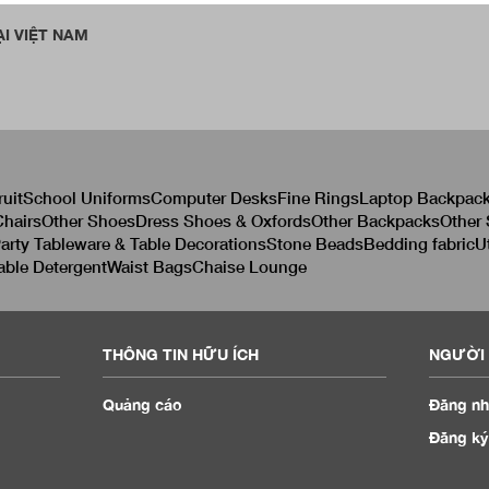
I VIỆT NAM
ruit
School Uniforms
Computer Desks
Fine Rings
Laptop Backpac
hairs
Other Shoes
Dress Shoes & Oxfords
Other Backpacks
Other
arty Tableware & Table Decorations
Stone Beads
Bedding fabric
U
able Detergent
Waist Bags
Chaise Lounge
THÔNG TIN HỮU ÍCH
NGƯỜI 
Quảng cáo
Đăng nh
Đăng ký