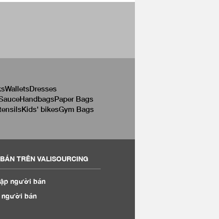
ks
Wallets
Dresses
 Sauce
Handbags
Paper Bags
tensils
Kids' bikes
Gym Bags
BÁN TRÊN VALISOURCING
ập người bán
 người bán