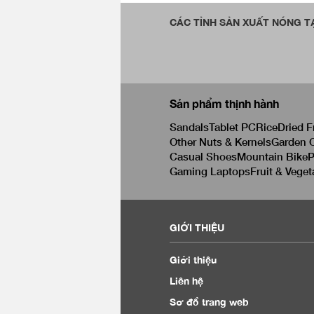
CÁC TỈNH SẢN XUẤT NÓNG TẠ
Sản phẩm thịnh hành
Sandals
Tablet PC
Rice
Dried F
Other Nuts & Kernels
Garden C
Casual Shoes
Mountain Bike
P
Gaming Laptops
Fruit & Veget
GIỚI THIỆU
Giới thiệu
Liên hệ
Sơ đồ trang web