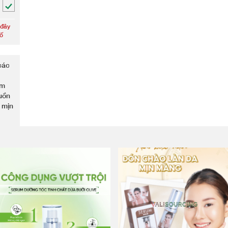
 đây
số
các
àm
guồn
 mịn