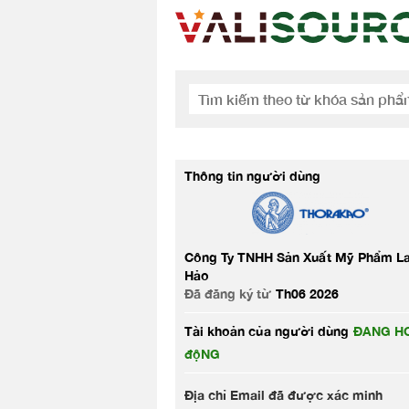
Thông tin người dùng
Công Ty TNHH Sản Xuất Mỹ Phẩm L
Hảo
Đã đăng ký từ
Th06 2026
Tài khoản của người dùng
ĐANG HO
độNG
Địa chỉ Email đã được xác minh