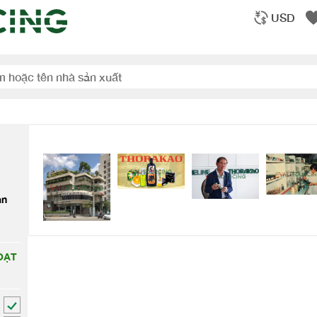
USD
an
ẠT