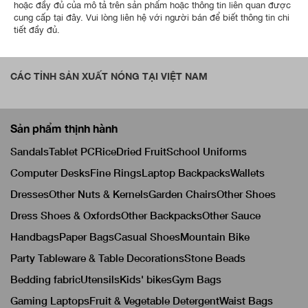
hoặc đầy đủ của mô tả trên sản phẩm hoặc thông tin liên quan được
cung cấp tại đây. Vui lòng liên hệ với người bán để biết thông tin chi
tiết đầy đủ.
CÁC TỈNH SẢN XUẤT NÓNG TẠI VIỆT NAM
Sản phẩm thịnh hành
Sandals
Tablet PC
Rice
Dried Fruit
School Uniforms
Computer Desks
Fine Rings
Laptop Backpacks
Wallets
Dresses
Other Nuts & Kernels
Garden Chairs
Other Shoes
Dress Shoes & Oxfords
Other Backpacks
Other Sauce
Handbags
Paper Bags
Casual Shoes
Mountain Bike
Party Tableware & Table Decorations
Stone Beads
Bedding fabric
Utensils
Kids' bikes
Gym Bags
Gaming Laptops
Fruit & Vegetable Detergent
Waist Bags