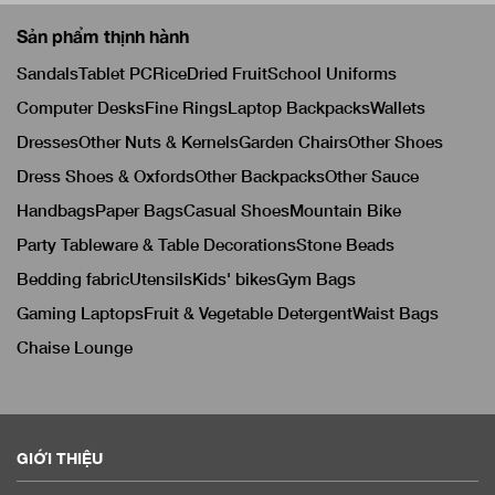
Sản phẩm thịnh hành
Sandals
Tablet PC
Rice
Dried Fruit
School Uniforms
Computer Desks
Fine Rings
Laptop Backpacks
Wallets
Dresses
Other Nuts & Kernels
Garden Chairs
Other Shoes
Dress Shoes & Oxfords
Other Backpacks
Other Sauce
Handbags
Paper Bags
Casual Shoes
Mountain Bike
Party Tableware & Table Decorations
Stone Beads
Bedding fabric
Utensils
Kids' bikes
Gym Bags
Gaming Laptops
Fruit & Vegetable Detergent
Waist Bags
Chaise Lounge
GIỚI THIỆU