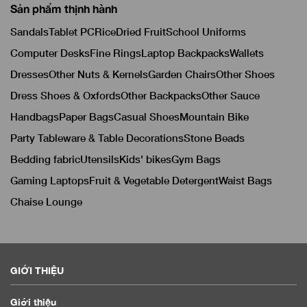
Sản phẩm thịnh hành
Sandals
Tablet PC
Rice
Dried Fruit
School Uniforms
Computer Desks
Fine Rings
Laptop Backpacks
Wallets
Dresses
Other Nuts & Kernels
Garden Chairs
Other Shoes
Dress Shoes & Oxfords
Other Backpacks
Other Sauce
Handbags
Paper Bags
Casual Shoes
Mountain Bike
Party Tableware & Table Decorations
Stone Beads
Bedding fabric
Utensils
Kids' bikes
Gym Bags
Gaming Laptops
Fruit & Vegetable Detergent
Waist Bags
Chaise Lounge
GIỚI THIỆU
Giới thiệu