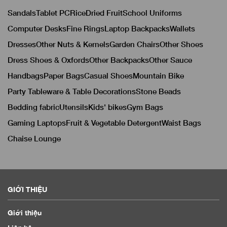
Sandals
Tablet PC
Rice
Dried Fruit
School Uniforms
Computer Desks
Fine Rings
Laptop Backpacks
Wallets
Dresses
Other Nuts & Kernels
Garden Chairs
Other Shoes
Dress Shoes & Oxfords
Other Backpacks
Other Sauce
Handbags
Paper Bags
Casual Shoes
Mountain Bike
Party Tableware & Table Decorations
Stone Beads
Bedding fabric
Utensils
Kids' bikes
Gym Bags
Gaming Laptops
Fruit & Vegetable Detergent
Waist Bags
Chaise Lounge
GIỚI THIỆU
Giới thiệu