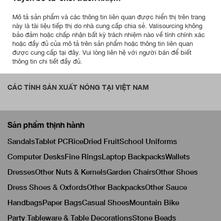
Mô tả sản phẩm và các thông tin liên quan được hiển thị trên trang
này là tài liệu tiếp thị do nhà cung cấp chia sẻ. Valisourcing không
bảo đảm hoặc chấp nhận bất kỳ trách nhiệm nào về tính chính xác
hoặc đầy đủ của mô tả trên sản phẩm hoặc thông tin liên quan
được cung cấp tại đây. Vui lòng liên hệ với người bán để biết
thông tin chi tiết đầy đủ.
CÁC TỈNH SẢN XUẤT NÓNG TẠI VIỆT NAM
Sản phẩm thịnh hành
Sandals
Tablet PC
Rice
Dried Fruit
School Uniforms
Computer Desks
Fine Rings
Laptop Backpacks
Wallets
Dresses
Other Nuts & Kernels
Garden Chairs
Other Shoes
Dress Shoes & Oxfords
Other Backpacks
Other Sauce
Handbags
Paper Bags
Casual Shoes
Mountain Bike
Party Tableware & Table Decorations
Stone Beads