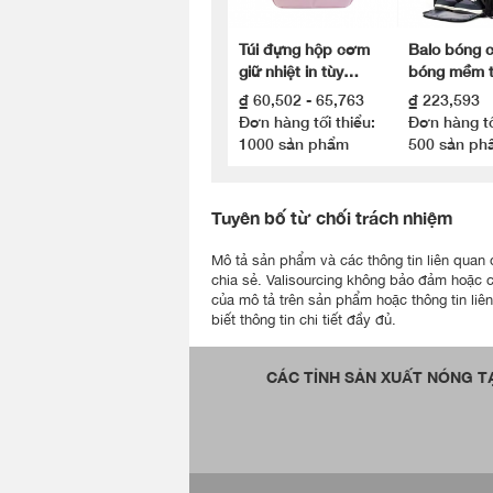
Túi đựng hộp cơm
Balo bóng 
giữ nhiệt in tùy
bóng mềm t
chỉnh
ngoài trời 
₫ 60,502 - 65,763
₫ 223,593
Đơn hàng tối thiểu:
Đơn hàng tố
1000 sản phẩm
500 sản ph
Tuyên bố từ chối trách nhiệm
Mô tả sản phẩm và các thông tin liên quan đư
chia sẻ. Valisourcing không bảo đảm hoặc 
của mô tả trên sản phẩm hoặc thông tin liê
biết thông tin chi tiết đầy đủ.
CÁC TỈNH SẢN XUẤT NÓNG TẠ