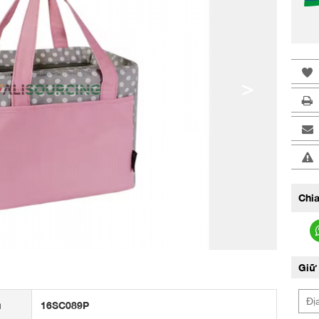
>
Chia
Giữ 
u
16SC089P