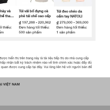
chày và
Túi vải bố đựng cà
Túi đeo chéo da
hể thao
phê tái chế cao cấp
cầm tay NATOLI
Việt Nam
₫ 197,288 - 220,962
₫ 279,000 - 369,000
i thiểu:
Đơn hàng tối thiểu:
Đơn hàng tối thiểu:
ẩm
500 sản phẩm
1 sản phẩm
ợc hiển thị trên trang này là tài liệu tiếp thị do nhà cung cấp
chấp nhận bất kỳ trách nhiệm nào về tính chính xác hoặc đầy đủ
n quan được cung cấp tại đây. Vui lòng liên hệ với người bán để
I VIỆT NAM