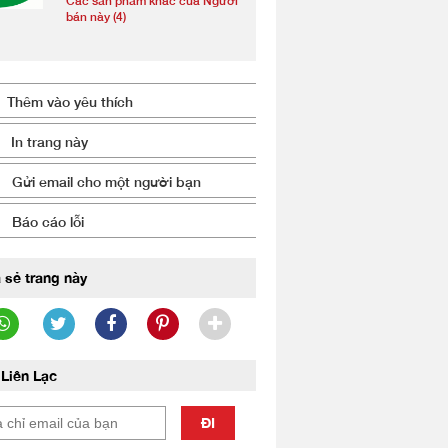
Các sản phẩm khác của Người
bán này (4)
Thêm vào yêu thích
In trang này
Gửi email cho một người bạn
Báo cáo lỗi
 sẻ trang này
Liên Lạc
ĐI