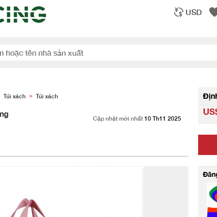
USD
Địn
Túi xách
Túi xách
>
US$
ụng
Cập nhật mới nhất
10 Th11 2025
Đăn