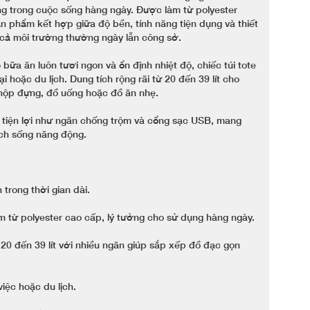
ụng trong cuộc sống hàng ngày. Được làm từ polyester
 phẩm kết hợp giữa độ bền, tính năng tiện dụng và thiết
i cả môi trường thường ngày lẫn công sở.
bữa ăn luôn tươi ngon và ổn định nhiệt độ, chiếc túi tote
 hoặc du lịch. Dung tích rộng rãi từ 20 đến 39 lít cho
hộp đựng, đồ uống hoặc đồ ăn nhẹ.
g tiện lợi như ngăn chống trộm và cổng sạc USB, mang
ách sống năng động.
trong thời gian dài.
 từ polyester cao cấp, lý tưởng cho sử dụng hàng ngày.
20 đến 39 lít với nhiều ngăn giúp sắp xếp đồ đạc gọn
iệc hoặc du lịch.