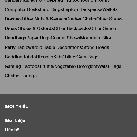
Computer Desks
Fine Rings
Laptop Backpacks
Wallets
Dresses
Other Nuts & Kernels
Garden Chairs
Other Shoes
Dress Shoes & Oxfords
Other Backpacks
Other Sauce
Handbags
Paper Bags
Casual Shoes
Mountain Bike
Party Tableware & Table Decorations
Stone Beads
Bedding fabric
Utensils
Kids' bikes
Gym Bags
Gaming Laptops
Fruit & Vegetable Detergent
Waist Bags
Chaise Lounge
GIỚI THIỆU
Giới thiệu
Liên hệ