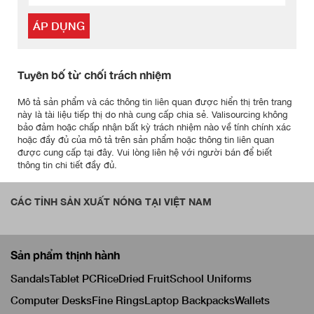
ÁP DỤNG
Tuyên bố từ chối trách nhiệm
Mô tả sản phẩm và các thông tin liên quan được hiển thị trên trang
này là tài liệu tiếp thị do nhà cung cấp chia sẻ. Valisourcing không
bảo đảm hoặc chấp nhận bất kỳ trách nhiệm nào về tính chính xác
hoặc đầy đủ của mô tả trên sản phẩm hoặc thông tin liên quan
được cung cấp tại đây. Vui lòng liên hệ với người bán để biết
thông tin chi tiết đầy đủ.
CÁC TỈNH SẢN XUẤT NÓNG TẠI VIỆT NAM
Sản phẩm thịnh hành
Sandals
Tablet PC
Rice
Dried Fruit
School Uniforms
Computer Desks
Fine Rings
Laptop Backpacks
Wallets