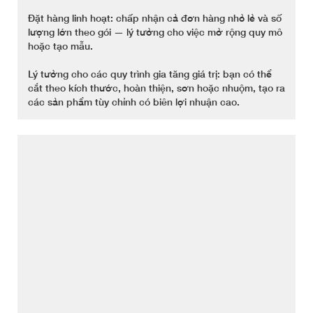
Đặt hàng linh hoạt: chấp nhận cả đơn hàng nhỏ lẻ và số
lượng lớn theo gói — lý tưởng cho việc mở rộng quy mô
hoặc tạo mẫu.
Lý tưởng cho các quy trình gia tăng giá trị: bạn có thể
cắt theo kích thước, hoàn thiện, sơn hoặc nhuộm, tạo ra
các sản phẩm tùy chỉnh có biên lợi nhuận cao.