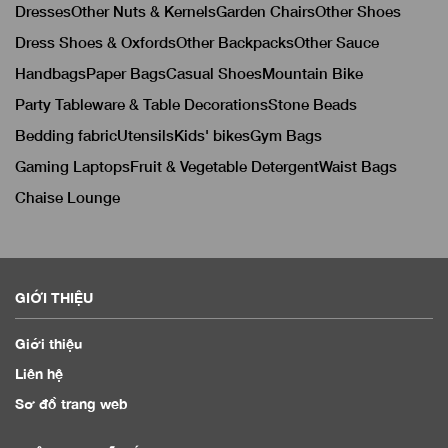
Dresses
Other Nuts & Kernels
Garden Chairs
Other Shoes
Dress Shoes & Oxfords
Other Backpacks
Other Sauce
Handbags
Paper Bags
Casual Shoes
Mountain Bike
Party Tableware & Table Decorations
Stone Beads
Bedding fabric
Utensils
Kids' bikes
Gym Bags
Gaming Laptops
Fruit & Vegetable Detergent
Waist Bags
Chaise Lounge
GIỚI THIỆU
Giới thiệu
Liên hệ
Sơ đồ trang web