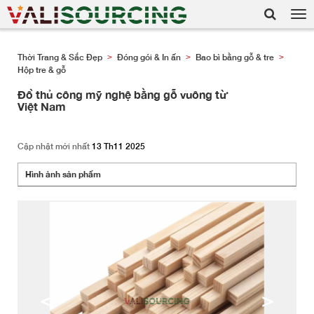
Tog
nav
Thời Trang & Sắc Đẹp
Đóng gói & In ấn
Bao bì bằng gỗ & tre
>
>
>
Hộp tre & gỗ
Đồ thủ công mỹ nghệ bằng gỗ vuông từ
Việt Nam
Cập nhật mới nhất
13 Th11 2025
Hình ảnh sản phẩm
<
>