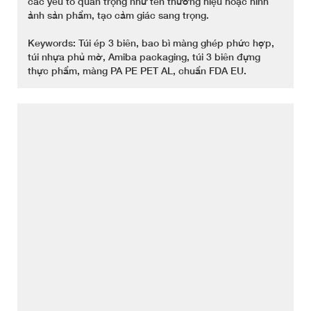
các yếu tố quan trọng như tên thương hiệu hoặc hình
ảnh sản phẩm, tạo cảm giác sang trọng.
Keywords: Túi ép 3 biên, bao bì màng ghép phức hợp,
túi nhựa phủ mờ, Amiba packaging, túi 3 biên đựng
thực phẩm, màng PA PE PET AL, chuẩn FDA EU.