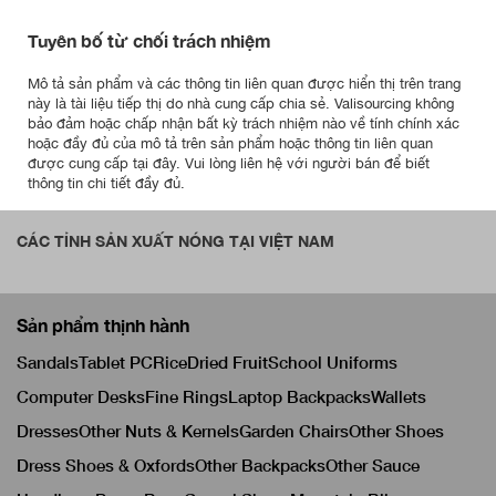
Tuyên bố từ chối trách nhiệm
Mô tả sản phẩm và các thông tin liên quan được hiển thị trên trang
này là tài liệu tiếp thị do nhà cung cấp chia sẻ. Valisourcing không
bảo đảm hoặc chấp nhận bất kỳ trách nhiệm nào về tính chính xác
hoặc đầy đủ của mô tả trên sản phẩm hoặc thông tin liên quan
được cung cấp tại đây. Vui lòng liên hệ với người bán để biết
thông tin chi tiết đầy đủ.
CÁC TỈNH SẢN XUẤT NÓNG TẠI VIỆT NAM
Sản phẩm thịnh hành
Sandals
Tablet PC
Rice
Dried Fruit
School Uniforms
Computer Desks
Fine Rings
Laptop Backpacks
Wallets
Dresses
Other Nuts & Kernels
Garden Chairs
Other Shoes
Dress Shoes & Oxfords
Other Backpacks
Other Sauce