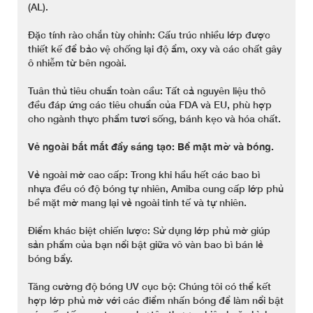
(AL).
Đặc tính rào chắn tùy chỉnh: Cấu trúc nhiều lớp được
thiết kế để bảo vệ chống lại độ ẩm, oxy và các chất gây
ô nhiễm từ bên ngoài.
Tuân thủ tiêu chuẩn toàn cầu: Tất cả nguyên liệu thô
đều đáp ứng các tiêu chuẩn của FDA và EU, phù hợp
cho ngành thực phẩm tươi sống, bánh kẹo và hóa chất.
Vẻ ngoài bắt mắt đầy sáng tạo: Bề mặt mờ và bóng.
Vẻ ngoài mờ cao cấp: Trong khi hầu hết các bao bì
nhựa đều có độ bóng tự nhiên, Amiba cung cấp lớp phủ
bề mặt mờ mang lại vẻ ngoài tinh tế và tự nhiên.
Điểm khác biệt chiến lược: Sử dụng lớp phủ mờ giúp
sản phẩm của bạn nổi bật giữa vô vàn bao bì bán lẻ
bóng bẩy.
Tăng cường độ bóng UV cục bộ: Chúng tôi có thể kết
hợp lớp phủ mờ với các điểm nhấn bóng để làm nổi bật