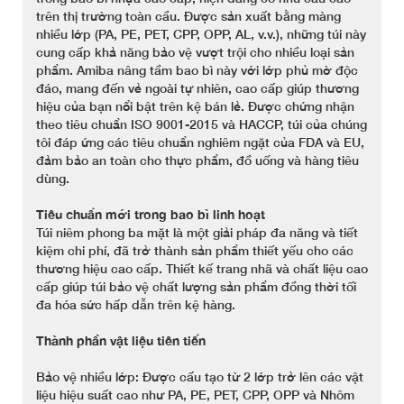
trên thị trường toàn cầu. Được sản xuất bằng màng
nhiều lớp (PA, PE, PET, CPP, OPP, AL, v.v.), những túi này
cung cấp khả năng bảo vệ vượt trội cho nhiều loại sản
phẩm. Amiba nâng tầm bao bì này với lớp phủ mờ độc
đáo, mang đến vẻ ngoài tự nhiên, cao cấp giúp thương
hiệu của bạn nổi bật trên kệ bán lẻ. Được chứng nhận
theo tiêu chuẩn ISO 9001-2015 và HACCP, túi của chúng
tôi đáp ứng các tiêu chuẩn nghiêm ngặt của FDA và EU,
đảm bảo an toàn cho thực phẩm, đồ uống và hàng tiêu
dùng.
Tiêu chuẩn mới trong bao bì linh hoạt
Túi niêm phong ba mặt là một giải pháp đa năng và tiết
kiệm chi phí, đã trở thành sản phẩm thiết yếu cho các
thương hiệu cao cấp. Thiết kế trang nhã và chất liệu cao
cấp giúp túi bảo vệ chất lượng sản phẩm đồng thời tối
đa hóa sức hấp dẫn trên kệ hàng.
Thành phần vật liệu tiên tiến
Bảo vệ nhiều lớp: Được cấu tạo từ 2 lớp trở lên các vật
liệu hiệu suất cao như PA, PE, PET, CPP, OPP và Nhôm