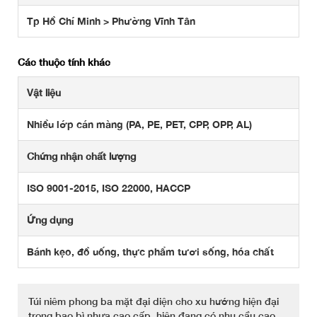
Tp Hồ Chí Minh > Phường Vĩnh Tân
Các thuộc tính khác
Vật liệu
Nhiều lớp cán màng (PA, PE, PET, CPP, OPP, AL)
Chứng nhận chất lượng
ISO 9001-2015, ISO 22000, HACCP
Ứng dụng
Bánh kẹo, đồ uống, thực phẩm tươi sống, hóa chất
Túi niêm phong ba mặt đại diện cho xu hướng hiện đại
trong bao bì nhựa cao cấp, hiện đang có nhu cầu cao