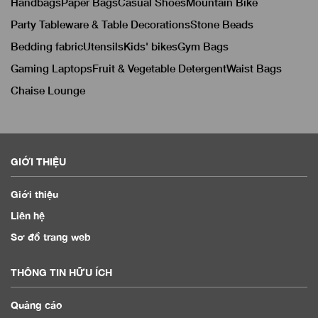
Handbags
Paper Bags
Casual Shoes
Mountain Bike
Party Tableware & Table Decorations
Stone Beads
Bedding fabric
Utensils
Kids' bikes
Gym Bags
Gaming Laptops
Fruit & Vegetable Detergent
Waist Bags
Chaise Lounge
GIỚI THIỆU
Giới thiệu
Liên hệ
Sơ đồ trang web
THÔNG TIN HỮU ÍCH
Quảng cáo