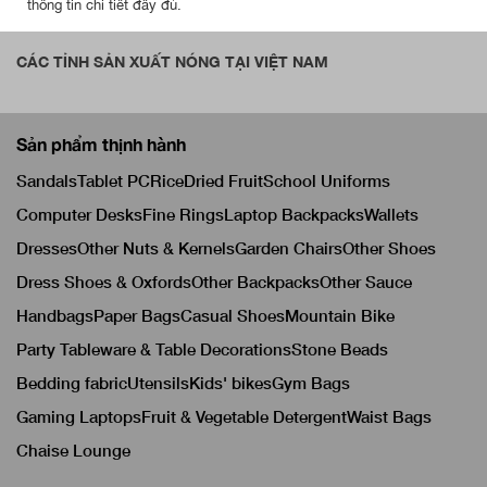
thông tin chi tiết đầy đủ.
CÁC TỈNH SẢN XUẤT NÓNG TẠI VIỆT NAM
Sản phẩm thịnh hành
Sandals
Tablet PC
Rice
Dried Fruit
School Uniforms
Computer Desks
Fine Rings
Laptop Backpacks
Wallets
Dresses
Other Nuts & Kernels
Garden Chairs
Other Shoes
Dress Shoes & Oxfords
Other Backpacks
Other Sauce
Handbags
Paper Bags
Casual Shoes
Mountain Bike
Party Tableware & Table Decorations
Stone Beads
Bedding fabric
Utensils
Kids' bikes
Gym Bags
Gaming Laptops
Fruit & Vegetable Detergent
Waist Bags
Chaise Lounge