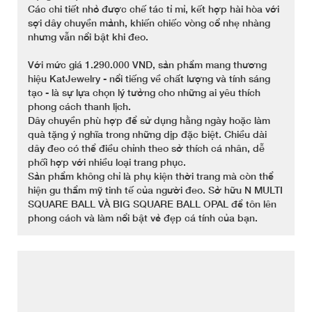
Các chi tiết nhỏ được chế tác tỉ mỉ, kết hợp hài hòa với
sợi dây chuyền mảnh, khiến chiếc vòng cổ nhẹ nhàng
nhưng vẫn nổi bật khi đeo.
Với mức giá 1.290.000 VND, sản phẩm mang thương
hiệu KatJewelry - nổi tiếng về chất lượng và tính sáng
tạo - là sự lựa chọn lý tưởng cho những ai yêu thích
phong cách thanh lịch.
Dây chuyền phù hợp để sử dụng hằng ngày hoặc làm
quà tặng ý nghĩa trong những dịp đặc biệt. Chiều dài
dây đeo có thể điều chỉnh theo sở thích cá nhân, dễ
phối hợp với nhiều loại trang phục.
Sản phẩm không chỉ là phụ kiện thời trang mà còn thể
hiện gu thẩm mỹ tinh tế của người đeo. Sở hữu N MULTI
SQUARE BALL VÀ BIG SQUARE BALL OPAL để tôn lên
phong cách và làm nổi bật vẻ đẹp cá tính của bạn.