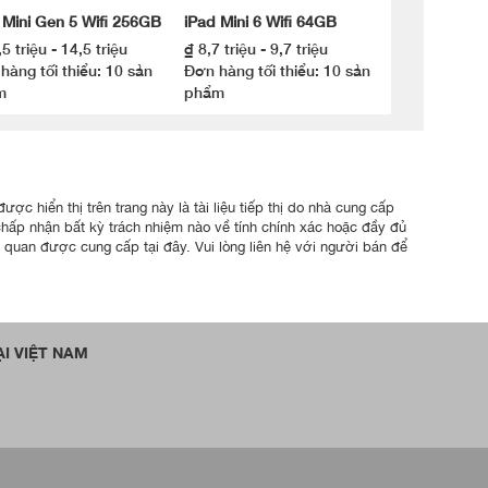
 Mini Gen 5 Wifi 256GB
iPad Mini 6 Wifi 64GB
5 triệu - 14,5 triệu
₫ 8,7 triệu - 9,7 triệu
hàng tối thiểu: 10 sản
Đơn hàng tối thiểu: 10 sản
m
phẩm
ợc hiển thị trên trang này là tài liệu tiếp thị do nhà cung cấp
chấp nhận bất kỳ trách nhiệm nào về tính chính xác hoặc đầy đủ
n quan được cung cấp tại đây. Vui lòng liên hệ với người bán để
I VIỆT NAM