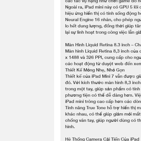
các tác vụ nặng như chơi game đồ họ
Ngoài ra, iPad mini này có GPU 5 lõi
hiệu ứng hiển thị có tính sống động 
Neural Engine 16 nhân, cho phép ng
lo hết dung lượng, đồng thời giúp t
lại sự linh hoạt trong công việc lẫn giải
Màn Hình Liquid Retina 8.3 inch – C
Màn hình Liquid Retina 8,3 inch của 
x 1488 và 326 PPI, cung cấp cho ng
các hoạt động từ duyệt web đến xe
Thiết Kế Mỏng Nhẹ, Nhỏ Gọn
Thiết kế của iPad Mini 7 vẫn được g
đó. Với kích thước màn hình 8,3 in
trong một tay, giúp sản phẩm có tính
phương tiện có thể dễ dàng hơn. Vi
iPad mini trông cao cấp hơn các dò
Tính năng True Tone hỗ trợ hiển thị 
khác nhau, có thể giúp giảm mỏi mắt 
chống vân tay, giúp người dùng có t
hình.
Hệ Thống Camera Cải Tiến Của iPad 