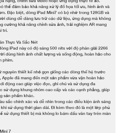
a nặng, chỉnh sửa video hoặc ứng dụng thực tế ảo.
 có thể đảm bảo khả năng xử lý đồ họa tối ưu, hình ảnh và
hơn. Đặc biệt, dòng iPad Mini7 có bộ nhớ trong 128GB và
ười dùng dễ dàng lưu trữ các dữ liệu, ứng dụng mà không
ăng cường khả năng chỉnh sửa ảnh, trải nghiệm AR mang
 trí.
hân Thực Và Sắc Nét
dòng iPad này có độ sáng 500 nits với độ phân giải 2266
ười dùng hình ảnh chất lượng và sống động, hoàn hảo cho
m phim.
iữ nguyên thiết kế nhỏ gọn giống các dòng thế hệ trước
ch, Apple đã mang đến một sản phẩm vừa vặn hoàn hảo
 di động cao giúp việc đọc, ghi chú và sử dụng đa
ệc sử dụng khung nhôm cao cấp và các cạnh phẳng, giúp
ng sản phẩm khác.
màu sắc chính xác và dễ nhìn trong các điều kiện ánh sáng
khi sử dụng thời gian dài. Đi kèm theo đó là một lớp phủ
hể sử dụng thiết bị mà không lo bám dấu vân tay trên màn
Mini 7