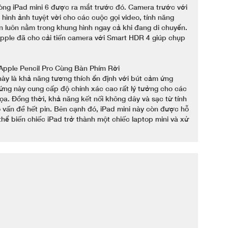
òng iPad mini 6 được ra mắt trước đó. Camera trước với
hình ảnh tuyệt vời cho các cuộc gọi video, tính năng
n luôn nằm trong khung hình ngay cả khi đang di chuyển.
 Apple đã cho cải tiến camera với Smart HDR 4 giúp chụp
 Apple Pencil Pro Cùng Bàn Phím Rời
này là khả năng tương thích ổn định với bút cảm ứng
ứng này cung cấp độ chính xác cao rất lý tưởng cho các
họa. Đồng thời, khả năng kết nối không dây và sạc từ tính
o vấn đề hết pin. Bên cạnh đó, iPad mini này còn được hỗ
 thể biến chiếc iPad trở thành một chiếc laptop mini và xử