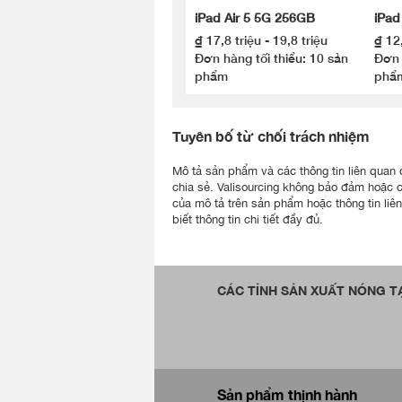
iPad Air 5 5G 256GB
iPad
₫ 17,8 triệu - 19,8 triệu
₫ 12,
Đơn hàng tối thiểu: 10 sản
Đơn 
phẩm
phẩ
Tuyên bố từ chối trách nhiệm
Mô tả sản phẩm và các thông tin liên quan đư
chia sẻ. Valisourcing không bảo đảm hoặc 
của mô tả trên sản phẩm hoặc thông tin liê
biết thông tin chi tiết đầy đủ.
CÁC TỈNH SẢN XUẤT NÓNG TẠ
Sản phẩm thịnh hành