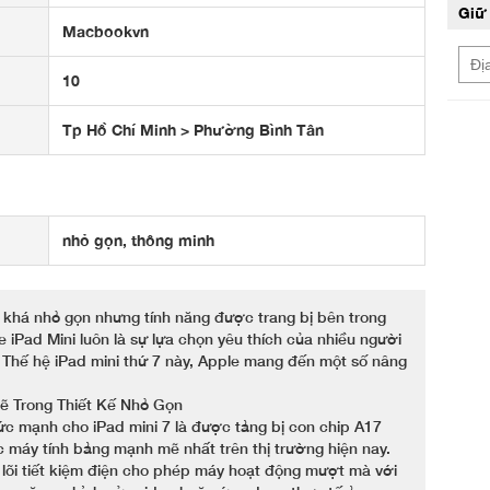
Giữ 
Macbookvn
10
Tp Hồ Chí Minh > Phường Bình Tân
nhỏ gọn, thông minh
 khá nhỏ gọn nhưng tính năng được trang bị bên trong
iPad Mini luôn là sự lựa chọn yêu thích của nhiều người
. Thế hệ iPad mini thứ 7 này, Apple mang đến một số nâng
ẽ Trong Thiết Kế Nhỏ Gọn
c mạnh cho iPad mini 7 là được tảng bị con chip A17
c máy tính bảng mạnh mẽ nhất trên thị trường hiện nay.
 4 lõi tiết kiệm điện cho phép máy hoạt động mượt mà với