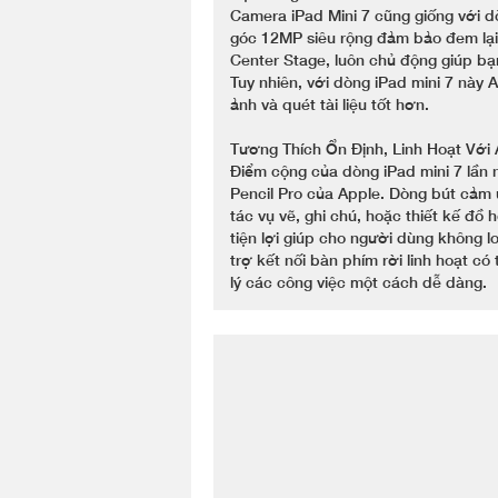
Camera iPad Mini 7 cũng giống với d
góc 12MP siêu rộng đảm bảo đem lại 
Center Stage, luôn chủ động giúp bạ
Tuy nhiên, với dòng iPad mini 7 này
ảnh và quét tài liệu tốt hơn.
Tương Thích Ổn Định, Linh Hoạt Với
Điểm cộng của dòng iPad mini 7 lần 
Pencil Pro của Apple. Dòng bút cảm 
tác vụ vẽ, ghi chú, hoặc thiết kế đồ 
tiện lợi giúp cho người dùng không l
trợ kết nối bàn phím rời linh hoạt có
lý các công việc một cách dễ dàng.