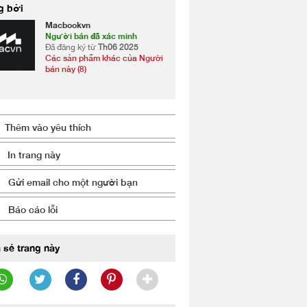
g bởi
Macbookvn
Người bán đã xác minh
Đã đăng ký từ
Th06 2025
Các sản phẩm khác của Người
bán này (8)
Thêm vào yêu thích
In trang này
Gửi email cho một người bạn
Báo cáo lỗi
 sẻ trang này