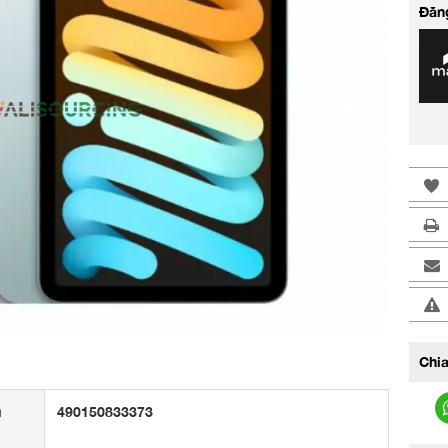
Đăn
>
Chia
u
490150833373