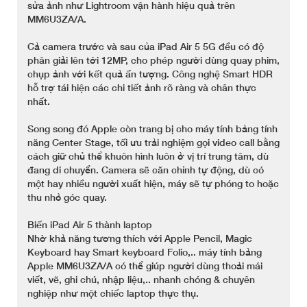
sửa ảnh như Lightroom vận hành hiệu quả trên
MM6U3ZA/A.
Cả camera trước và sau của iPad Air 5 5G đều có độ
phân giải lên tới 12MP, cho phép người dùng quay phim,
chụp ảnh với kết quả ấn tượng. Công nghệ Smart HDR
hỗ trợ tái hiện các chi tiết ảnh rõ ràng và chân thực
nhất.
Song song đó Apple còn trang bị cho máy tính bảng tính
năng Center Stage, tối ưu trải nghiệm gọi video call bằng
cách giữ chủ thể khuôn hình luôn ở vị trí trung tâm, dù
đang di chuyển. Camera sẽ căn chỉnh tự động, dù có
một hay nhiều người xuất hiện, máy sẽ tự phóng to hoặc
thu nhỏ góc quay.
Biến iPad Air 5 thành laptop
Nhờ khả năng tương thích với Apple Pencil, Magic
Keyboard hay Smart keyboard Folio,.. máy tính bảng
Apple MM6U3ZA/A có thể giúp người dùng thoải mái
viết, vẽ, ghi chú, nhập liệu,.. nhanh chóng & chuyên
nghiệp như một chiếc laptop thực thụ.