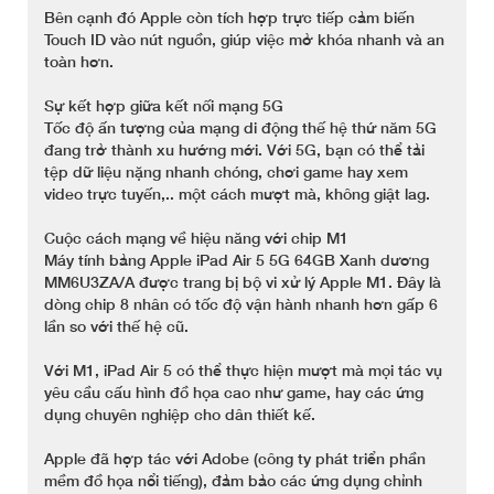
Bên cạnh đó Apple còn tích hợp trực tiếp cảm biến
Touch ID vào nút nguồn, giúp việc mở khóa nhanh và an
toàn hơn.
Sự kết hợp giữa kết nối mạng 5G
Tốc độ ấn tượng của mạng di động thế hệ thứ năm 5G
đang trở thành xu hướng mới. Với 5G, bạn có thể tải
tệp dữ liệu nặng nhanh chóng, chơi game hay xem
video trực tuyến,.. một cách mượt mà, không giật lag.
Cuộc cách mạng về hiệu năng với chip M1
Máy tính bảng Apple iPad Air 5 5G 64GB Xanh dương
MM6U3ZA/A được trang bị bộ vi xử lý Apple M1. Đây là
dòng chip 8 nhân có tốc độ vận hành nhanh hơn gấp 6
lần so với thế hệ cũ.
Với M1, iPad Air 5 có thể thực hiện mượt mà mọi tác vụ
yêu cầu cấu hình đồ họa cao như game, hay các ứng
dụng chuyên nghiệp cho dân thiết kế.
Apple đã hợp tác với Adobe (công ty phát triển phần
mềm đồ họa nổi tiếng), đảm bảo các ứng dụng chỉnh