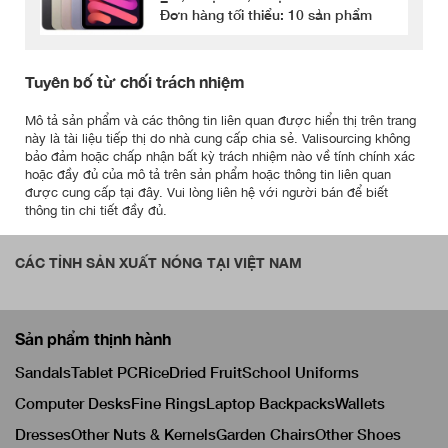
Đơn hàng tối thiểu: 10 sản phẩm
Tuyên bố từ chối trách nhiệm
Mô tả sản phẩm và các thông tin liên quan được hiển thị trên trang
này là tài liệu tiếp thị do nhà cung cấp chia sẻ. Valisourcing không
bảo đảm hoặc chấp nhận bất kỳ trách nhiệm nào về tính chính xác
hoặc đầy đủ của mô tả trên sản phẩm hoặc thông tin liên quan
được cung cấp tại đây. Vui lòng liên hệ với người bán để biết
thông tin chi tiết đầy đủ.
CÁC TỈNH SẢN XUẤT NÓNG TẠI VIỆT NAM
Sản phẩm thịnh hành
Sandals
Tablet PC
Rice
Dried Fruit
School Uniforms
Computer Desks
Fine Rings
Laptop Backpacks
Wallets
Dresses
Other Nuts & Kernels
Garden Chairs
Other Shoes