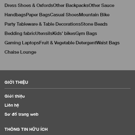
Dress Shoes & Oxfords
Other Backpacks
Other Sauce
Handbags
Paper Bags
Casual Shoes
Mountain Bike
Party Tableware & Table Decorations
Stone Beads
Bedding fabric
Utensils
Kids' bikes
Gym Bags
Gaming Laptops
Fruit & Vegetable Detergent
Waist Bags
Chaise Lounge
GIỚI THIỆU
Giới thiệu
Liên hệ
Sơ đồ trang web
THÔNG TIN HỮU ÍCH