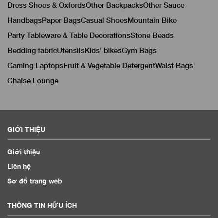
Dress Shoes & Oxfords
Other Backpacks
Other Sauce
Handbags
Paper Bags
Casual Shoes
Mountain Bike
Party Tableware & Table Decorations
Stone Beads
Bedding fabric
Utensils
Kids' bikes
Gym Bags
Gaming Laptops
Fruit & Vegetable Detergent
Waist Bags
Chaise Lounge
GIỚI THIỆU
Giới thiệu
Liên hệ
Sơ đồ trang web
THÔNG TIN HỮU ÍCH