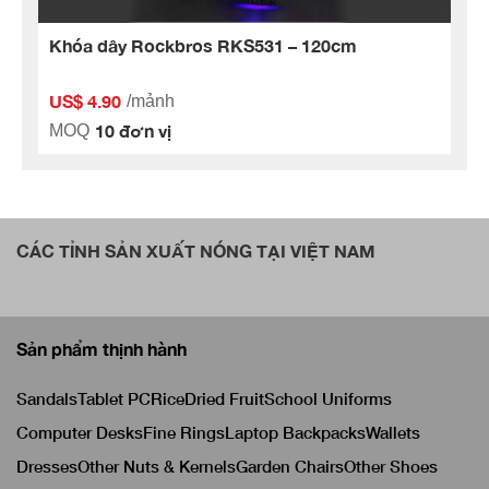
Khóa dây Rockbros RKS531 – 120cm
US$ 4.90
/mảnh
10 đơn vị
MOQ
CÁC TỈNH SẢN XUẤT NÓNG TẠI VIỆT NAM
Sản phẩm thịnh hành
Sandals
Tablet PC
Rice
Dried Fruit
School Uniforms
Computer Desks
Fine Rings
Laptop Backpacks
Wallets
Dresses
Other Nuts & Kernels
Garden Chairs
Other Shoes