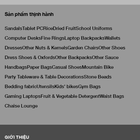
Sản phẩm thịnh hành
Sandals
Tablet PC
Rice
Dried Fruit
School Uniforms
Computer Desks
Fine Rings
Laptop Backpacks
Wallets
Dresses
Other Nuts & Kernels
Garden Chairs
Other Shoes
Dress Shoes & Oxfords
Other Backpacks
Other Sauce
Handbags
Paper Bags
Casual Shoes
Mountain Bike
Party Tableware & Table Decorations
Stone Beads
Bedding fabric
Utensils
Kids' bikes
Gym Bags
Gaming Laptops
Fruit & Vegetable Detergent
Waist Bags
Chaise Lounge
GIỚI THIỆU