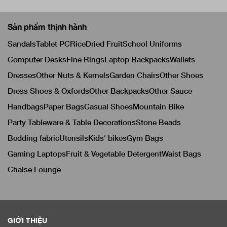
Sản phẩm thịnh hành
Sandals
Tablet PC
Rice
Dried Fruit
School Uniforms
Computer Desks
Fine Rings
Laptop Backpacks
Wallets
Dresses
Other Nuts & Kernels
Garden Chairs
Other Shoes
Dress Shoes & Oxfords
Other Backpacks
Other Sauce
Handbags
Paper Bags
Casual Shoes
Mountain Bike
Party Tableware & Table Decorations
Stone Beads
Bedding fabric
Utensils
Kids' bikes
Gym Bags
Gaming Laptops
Fruit & Vegetable Detergent
Waist Bags
Chaise Lounge
GIỚI THIỆU