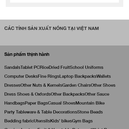
CÁC TỈNH SẢN XUẤT NÓNG TẠI VIỆT NAM
Sản phẩm thịnh hành
Sandals
Tablet PC
Rice
Dried Fruit
School Uniforms
Computer Desks
Fine Rings
Laptop Backpacks
Wallets
Dresses
Other Nuts & Kernels
Garden Chairs
Other Shoes
Dress Shoes & Oxfords
Other Backpacks
Other Sauce
Handbags
Paper Bags
Casual Shoes
Mountain Bike
Party Tableware & Table Decorations
Stone Beads
Bedding fabric
Utensils
Kids' bikes
Gym Bags