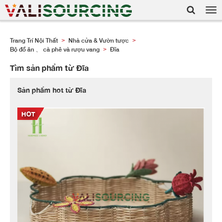
Tog
nav
Trang Trí Nội Thất
Nhà cửa & Vườn tược
>
>
Bộ đồ ăn 、 cà phê và rượu vang
Đĩa
>
Tìm sản phẩm từ Đĩa
Sản phẩm hot từ Đĩa