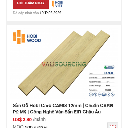
HỎI THĂM NGAY
Đã cập nhật vào
19 Th03 2026
Sàn Gỗ Hobi Carb CA998 12mm | Chuẩn CARB
P2 Mỹ | Công Nghệ Vân Sần EIR Châu Âu
US$ 3.80
/mảnh
500 đơn vị
MOQ