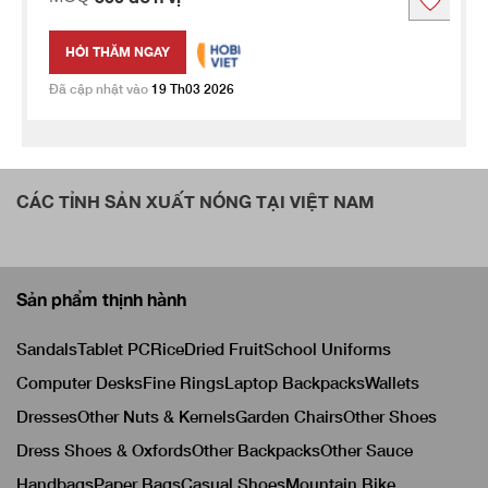
HỎI THĂM NGAY
Đã cập nhật vào
19 Th03 2026
CÁC TỈNH SẢN XUẤT NÓNG TẠI VIỆT NAM
Sản phẩm thịnh hành
Sandals
Tablet PC
Rice
Dried Fruit
School Uniforms
Computer Desks
Fine Rings
Laptop Backpacks
Wallets
Dresses
Other Nuts & Kernels
Garden Chairs
Other Shoes
Dress Shoes & Oxfords
Other Backpacks
Other Sauce
Handbags
Paper Bags
Casual Shoes
Mountain Bike