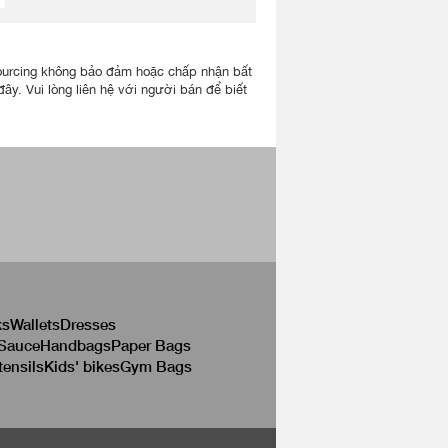
lisourcing không bảo đảm hoặc chấp nhận bất
ây. Vui lòng liên hệ với người bán để biết
ks
Wallets
Dresses
 Sauce
Handbags
Paper Bags
tensils
Kids' bikes
Gym Bags