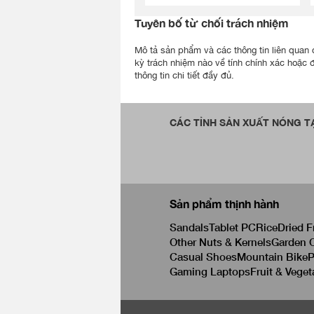
Tuyên bố từ chối trách nhiệm
Mô tả sản phẩm và các thông tin liên quan đ
kỳ trách nhiệm nào về tính chính xác hoặc 
thông tin chi tiết đầy đủ.
CÁC TỈNH SẢN XUẤT NÓNG TẠ
Sản phẩm thịnh hành
Sandals
Tablet PC
Rice
Dried F
Other Nuts & Kernels
Garden C
Casual Shoes
Mountain Bike
P
Gaming Laptops
Fruit & Veget