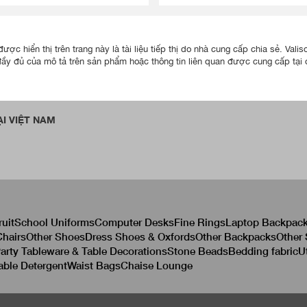
ược hiển thị trên trang này là tài liệu tiếp thị do nhà cung cấp chia sẻ. Va
đầy đủ của mô tả trên sản phẩm hoặc thông tin liên quan được cung cấp tại đ
I VIỆT NAM
ruit
School Uniforms
Computer Desks
Fine Rings
Laptop Backpac
hairs
Other Shoes
Dress Shoes & Oxfords
Other Backpacks
Other
arty Tableware & Table Decorations
Stone Beads
Bedding fabric
U
able Detergent
Waist Bags
Chaise Lounge