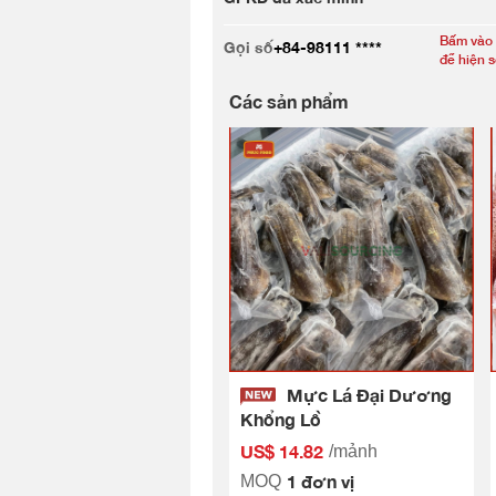
Bấm vào
Gọi số
+84-98111 ****
để hiện 
Các sản phẩm
Mực Lá Đại Dương
Khổng Lồ
US$ 14.82
/mảnh
1 đơn vị
MOQ