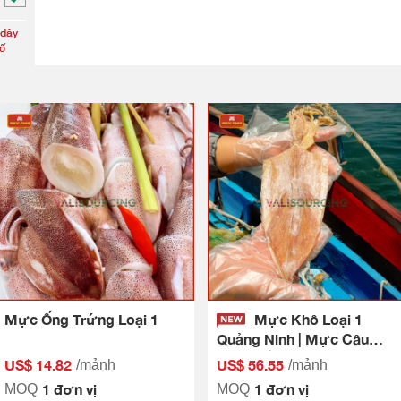
 đây
số
Mực Ống Trứng Loại 1
Mực Khô Loại 1
Quảng Ninh | Mực Câu
Phơi Nắng Tự Nhiên Xuất
US$ 14.82
US$ 56.55
/mảnh
/mảnh
Khẩu
1 đơn vị
1 đơn vị
MOQ
MOQ