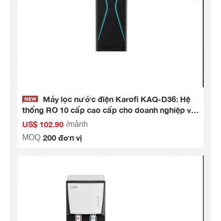
Máy lọc nước điện Karofi KAQ-D36: Hệ
thống RO 10 cấp cao cấp cho doanh nghiệp và
gia đình
US$ 102.90
/mảnh
200 đơn vị
MOQ