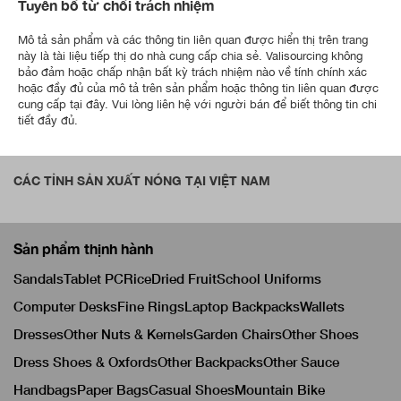
Tuyên bố từ chối trách nhiệm
Mô tả sản phẩm và các thông tin liên quan được hiển thị trên trang
này là tài liệu tiếp thị do nhà cung cấp chia sẻ. Valisourcing không
bảo đảm hoặc chấp nhận bất kỳ trách nhiệm nào về tính chính xác
hoặc đầy đủ của mô tả trên sản phẩm hoặc thông tin liên quan được
cung cấp tại đây. Vui lòng liên hệ với người bán để biết thông tin chi
tiết đầy đủ.
CÁC TỈNH SẢN XUẤT NÓNG TẠI VIỆT NAM
Sản phẩm thịnh hành
Sandals
Tablet PC
Rice
Dried Fruit
School Uniforms
Computer Desks
Fine Rings
Laptop Backpacks
Wallets
Dresses
Other Nuts & Kernels
Garden Chairs
Other Shoes
Dress Shoes & Oxfords
Other Backpacks
Other Sauce
Handbags
Paper Bags
Casual Shoes
Mountain Bike