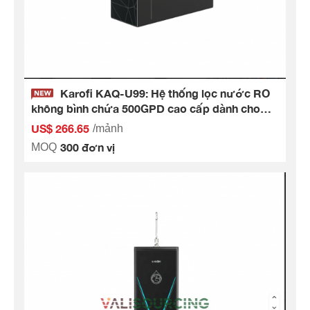
Karofi KAQ-U99: Hệ thống lọc nước RO
không bình chứa 500GPD cao cấp dành cho
doanh nghiệp hiện đại
US$ 266.65
/mảnh
300 đơn vị
MOQ