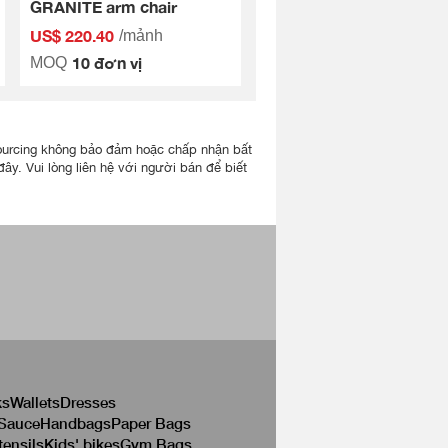
GRANITE arm chair
US$ 220.40
/mảnh
10 đơn vị
MOQ
lisourcing không bảo đảm hoặc chấp nhận bất
ây. Vui lòng liên hệ với người bán để biết
ks
Wallets
Dresses
 Sauce
Handbags
Paper Bags
tensils
Kids' bikes
Gym Bags