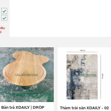
 đây
số
Bàn trà XDAILY | DROP
Thảm trải sàn XDAILY - 02