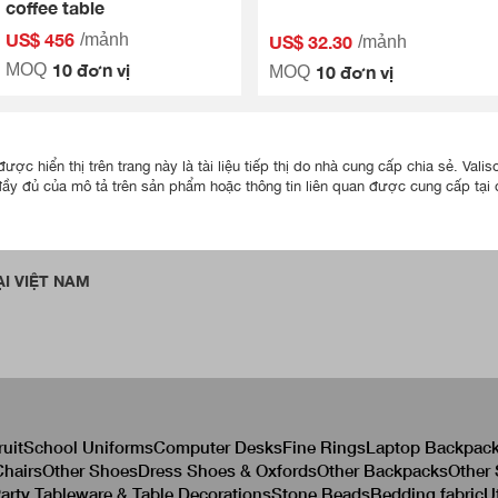
coffee table
US$ 456
/mảnh
US$ 32.30
/mảnh
10 đơn vị
MOQ
10 đơn vị
MOQ
ược hiển thị trên trang này là tài liệu tiếp thị do nhà cung cấp chia sẻ. Va
đầy đủ của mô tả trên sản phẩm hoặc thông tin liên quan được cung cấp tại đ
I VIỆT NAM
ruit
School Uniforms
Computer Desks
Fine Rings
Laptop Backpac
hairs
Other Shoes
Dress Shoes & Oxfords
Other Backpacks
Other
arty Tableware & Table Decorations
Stone Beads
Bedding fabric
U