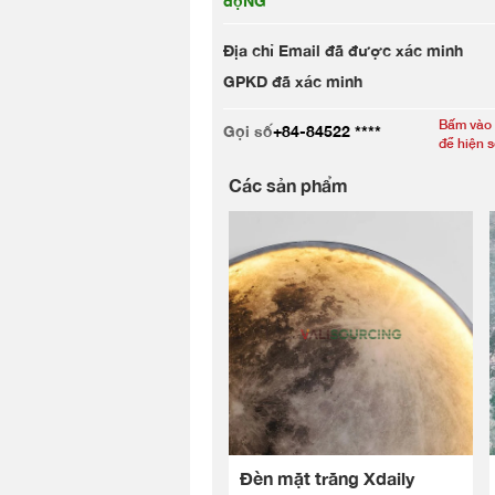
độNG
Địa chỉ Email đã được xác minh
GPKD đã xác minh
Bấm vào
Gọi số
+84-84522 ****
để hiện 
Các sản phẩm
Đèn mặt trăng Xdaily