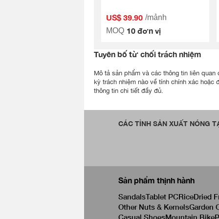
US$ 39.90
/mảnh
10 đơn vị
MOQ
Tuyên bố từ chối trách nhiệm
Mô tả sản phẩm và các thông tin liên quan đ
kỳ trách nhiệm nào về tính chính xác hoặc 
thông tin chi tiết đầy đủ.
CÁC TỈNH SẢN XUẤT NÓNG TẠ
Sản phẩm thịnh hành
Sandals
Tablet PC
Rice
Dried F
Other Nuts & Kernels
Garden C
Casual Shoes
Mountain Bike
P