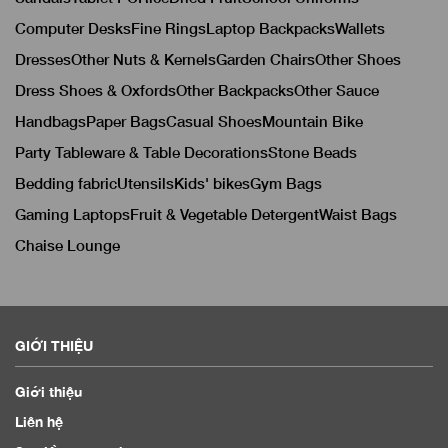
Computer Desks
Fine Rings
Laptop Backpacks
Wallets
Dresses
Other Nuts & Kernels
Garden Chairs
Other Shoes
Dress Shoes & Oxfords
Other Backpacks
Other Sauce
Handbags
Paper Bags
Casual Shoes
Mountain Bike
Party Tableware & Table Decorations
Stone Beads
Bedding fabric
Utensils
Kids' bikes
Gym Bags
Gaming Laptops
Fruit & Vegetable Detergent
Waist Bags
Chaise Lounge
GIỚI THIỆU
Giới thiệu
Liên hệ