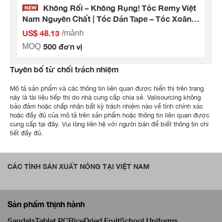
Không Rối – Không Rụng! Tóc Remy Việt
Nam Nguyên Chất | Tóc Dán Tape – Tóc Xoăn
Kiểu Miến Điện
US$ 48.13
/mảnh
500 đơn vị
MOQ
Tuyên bố từ chối trách nhiệm
Mô tả sản phẩm và các thông tin liên quan được hiển thị trên trang
này là tài liệu tiếp thị do nhà cung cấp chia sẻ. Valisourcing không
bảo đảm hoặc chấp nhận bất kỳ trách nhiệm nào về tính chính xác
hoặc đầy đủ của mô tả trên sản phẩm hoặc thông tin liên quan được
cung cấp tại đây. Vui lòng liên hệ với người bán để biết thông tin chi
tiết đầy đủ.
CÁC TỈNH SẢN XUẤT NÓNG TẠI VIỆT NAM
Sản phẩm thịnh hành
Sandals
Tablet PC
Rice
Dried Fruit
School Uniforms