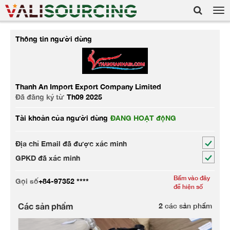
Tog
nav
Thông tin người dùng
Thanh An Import Export Company Limited
Đã đăng ký từ
Th09 2025
Tài khoản của người dùng
ĐANG HOẠT độNG
Địa chỉ Email đã được xác minh
GPKD đã xác minh
Bấm vào đây
Gọi số
+84-97352 ****
để hiện số
Các sản phẩm
2
các sản phẩm