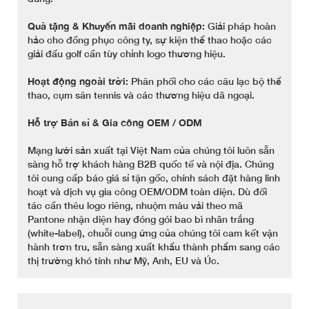
Quà tặng & Khuyến mãi doanh nghiệp:
Giải pháp hoàn
hảo cho đồng phục công ty, sự kiện thể thao hoặc các
giải đấu golf cần tùy chỉnh logo thương hiệu.
Hoạt động ngoài trời:
Phân phối cho các câu lạc bộ thể
thao, cụm sân tennis và các thương hiệu dã ngoại.
Hỗ trợ Bán sỉ & Gia công OEM / ODM
Mạng lưới sản xuất tại Việt Nam của chúng tôi luôn sẵn
sàng hỗ trợ khách hàng B2B quốc tế và nội địa. Chúng
tôi cung cấp báo giá sỉ tận gốc, chính sách đặt hàng linh
hoạt và dịch vụ gia công OEM/ODM toàn diện. Dù đối
tác cần thêu logo riêng, nhuộm màu vải theo mã
Pantone nhận diện hay đóng gói bao bì nhãn trắng
(white-label), chuỗi cung ứng của chúng tôi cam kết vận
hành trơn tru, sẵn sàng xuất khẩu thành phẩm sang các
thị trường khó tính như Mỹ, Anh, EU và Úc.