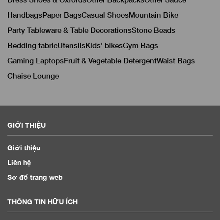
Handbags
Paper Bags
Casual Shoes
Mountain Bike
Party Tableware & Table Decorations
Stone Beads
Bedding fabric
Utensils
Kids' bikes
Gym Bags
Gaming Laptops
Fruit & Vegetable Detergent
Waist Bags
Chaise Lounge
GIỚI THIỆU
Giới thiệu
Liên hệ
Sơ đồ trang web
THÔNG TIN HỮU ÍCH