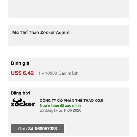
Mũ Thể Thao Zocker Aspire
Định giá
US$ 6.42
1 - 10000 Các mảnh
Đăng bởi
CÔNG TY CỔ PHẦN THỂ THAO KOJI
Người bán đã xác minh
Đã đăng ký từ
Th06 2026
Gọi
+84-969057088