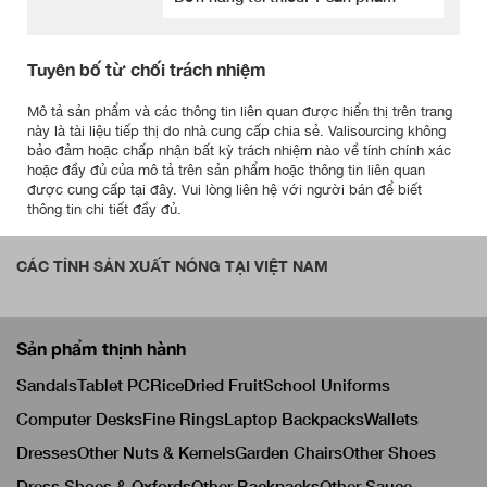
Tuyên bố từ chối trách nhiệm
Mô tả sản phẩm và các thông tin liên quan được hiển thị trên trang
này là tài liệu tiếp thị do nhà cung cấp chia sẻ. Valisourcing không
bảo đảm hoặc chấp nhận bất kỳ trách nhiệm nào về tính chính xác
hoặc đầy đủ của mô tả trên sản phẩm hoặc thông tin liên quan
được cung cấp tại đây. Vui lòng liên hệ với người bán để biết
thông tin chi tiết đầy đủ.
CÁC TỈNH SẢN XUẤT NÓNG TẠI VIỆT NAM
Sản phẩm thịnh hành
Sandals
Tablet PC
Rice
Dried Fruit
School Uniforms
Computer Desks
Fine Rings
Laptop Backpacks
Wallets
Dresses
Other Nuts & Kernels
Garden Chairs
Other Shoes
Dress Shoes & Oxfords
Other Backpacks
Other Sauce