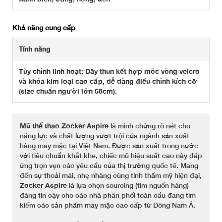
Khả năng cung cấp
Tính năng
Tùy chỉnh linh hoạt: Dây thun kết hợp móc vòng velcro
và khóa kim loại cao cấp, dễ dàng điều chỉnh kích cỡ
(size chuẩn người lớn 58cm).
Mũ thể thao Zocker Aspire
là minh chứng rõ nét cho
năng lực và chất lượng vượt trội của ngành sản xuất
hàng may mặc tại Việt Nam. Được sản xuất trong nước
với tiêu chuẩn khắt khe, chiếc mũ hiệu suất cao này đáp
ứng trọn vẹn các yêu cầu của thị trường quốc tế. Mang
đến sự thoải mái, nhẹ nhàng cùng tính thẩm mỹ hiện đại,
Zocker Aspire
là lựa chọn sourcing (tìm nguồn hàng)
đáng tin cậy cho các nhà phân phối toàn cầu đang tìm
kiếm các sản phẩm may mặc cao cấp từ Đông Nam Á.