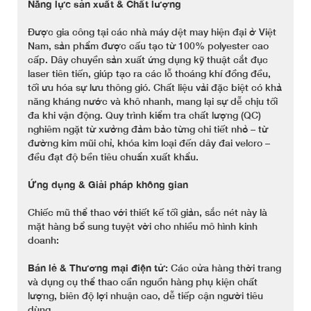
Năng lực sản xuất & Chất lượng
Được gia công tại các nhà máy dệt may hiện đại ở Việt
Nam, sản phẩm được cấu tạo từ 100% polyester cao
cấp. Dây chuyền sản xuất ứng dụng kỹ thuật cắt đục
laser tiên tiến, giúp tạo ra các lỗ thoáng khí đồng đều,
tối ưu hóa sự lưu thông gió. Chất liệu vải đặc biệt có khả
năng kháng nước và khô nhanh, mang lại sự dễ chịu tối
đa khi vận động. Quy trình kiểm tra chất lượng (QC)
nghiêm ngặt từ xưởng đảm bảo từng chi tiết nhỏ – từ
đường kim mũi chỉ, khóa kim loại đến dây đai velcro –
đều đạt độ bền tiêu chuẩn xuất khẩu.
Ứng dụng & Giải pháp không gian
Chiếc mũ thể thao với thiết kế tối giản, sắc nét này là
mặt hàng bổ sung tuyệt vời cho nhiều mô hình kinh
doanh:
Bán lẻ & Thương mại điện tử:
Các cửa hàng thời trang
và dụng cụ thể thao cần nguồn hàng phụ kiện chất
lượng, biên độ lợi nhuận cao, dễ tiếp cận người tiêu
dùng.