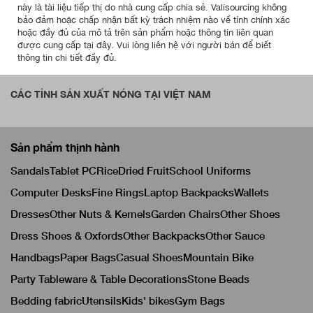
này là tài liệu tiếp thị do nhà cung cấp chia sẻ. Valisourcing không
bảo đảm hoặc chấp nhận bất kỳ trách nhiệm nào về tính chính xác
hoặc đầy đủ của mô tả trên sản phẩm hoặc thông tin liên quan
được cung cấp tại đây. Vui lòng liên hệ với người bán để biết
thông tin chi tiết đầy đủ.
CÁC TỈNH SẢN XUẤT NÓNG TẠI VIỆT NAM
Sản phẩm thịnh hành
Sandals
Tablet PC
Rice
Dried Fruit
School Uniforms
Computer Desks
Fine Rings
Laptop Backpacks
Wallets
Dresses
Other Nuts & Kernels
Garden Chairs
Other Shoes
Dress Shoes & Oxfords
Other Backpacks
Other Sauce
Handbags
Paper Bags
Casual Shoes
Mountain Bike
Party Tableware & Table Decorations
Stone Beads
Bedding fabric
Utensils
Kids' bikes
Gym Bags