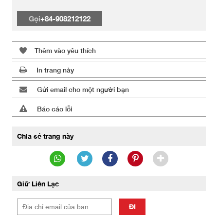
Gọi
+84-908212122
Thêm vào yêu thích
In trang này
Gửi email cho một người bạn
Báo cáo lỗi
Chia sẻ trang này
Giữ Liên Lạc
ĐI