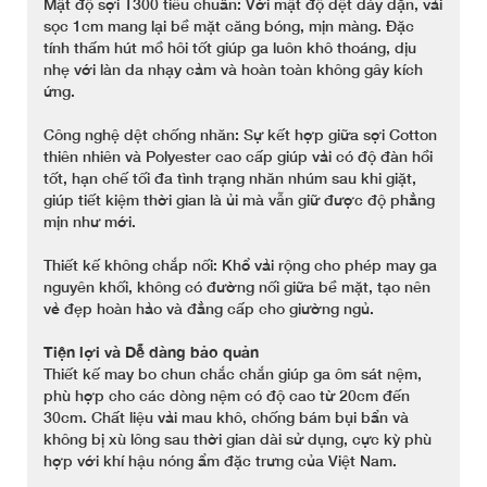
Mật độ sợi T300 tiêu chuẩn: Với mật độ dệt dày dặn, vải
sọc 1cm mang lại bề mặt căng bóng, mịn màng. Đặc
tính thấm hút mồ hôi tốt giúp ga luôn khô thoáng, dịu
nhẹ với làn da nhạy cảm và hoàn toàn không gây kích
ứng.
Công nghệ dệt chống nhăn: Sự kết hợp giữa sợi Cotton
thiên nhiên và Polyester cao cấp giúp vải có độ đàn hồi
tốt, hạn chế tối đa tình trạng nhăn nhúm sau khi giặt,
giúp tiết kiệm thời gian là ủi mà vẫn giữ được độ phẳng
mịn như mới.
Thiết kế không chắp nối: Khổ vải rộng cho phép may ga
nguyên khối, không có đường nối giữa bề mặt, tạo nên
vẻ đẹp hoàn hảo và đẳng cấp cho giường ngủ.
Tiện lợi và Dễ dàng bảo quản
Thiết kế may bo chun chắc chắn giúp ga ôm sát nệm,
phù hợp cho các dòng nệm có độ cao từ 20cm đến
30cm. Chất liệu vải mau khô, chống bám bụi bẩn và
không bị xù lông sau thời gian dài sử dụng, cực kỳ phù
hợp với khí hậu nóng ẩm đặc trưng của Việt Nam.