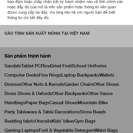
bảo đảm hoặc chấp nhận bất kỳ trách nhiệm nào về tính chính xác
hoặc đầy đủ của mô tả trên sản phẩm hoặc thông tin liên quan
được cung cấp tại đây. Vui lòng liên hệ với người bán để biết
thông tin chi tiết đầy đủ.
CÁC TỈNH SẢN XUẤT NÓNG TẠI VIỆT NAM
Sản phẩm thịnh hành
Sandals
Tablet PC
Rice
Dried Fruit
School Uniforms
Computer Desks
Fine Rings
Laptop Backpacks
Wallets
Dresses
Other Nuts & Kernels
Garden Chairs
Other Shoes
Dress Shoes & Oxfords
Other Backpacks
Other Sauce
Handbags
Paper Bags
Casual Shoes
Mountain Bike
Party Tableware & Table Decorations
Stone Beads
Bedding fabric
Utensils
Kids' bikes
Gym Bags
Gaming Laptops
Fruit & Vegetable Detergent
Waist Bags