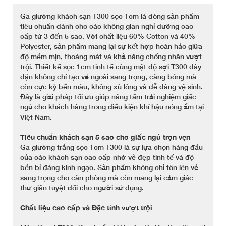
Ga giường khách sạn T300 sọc 1cm là dòng sản phẩm
tiêu chuẩn dành cho các không gian nghỉ dưỡng cao
cấp từ 3 đến 5 sao. Với chất liệu 60% Cotton và 40%
Polyester, sản phẩm mang lại sự kết hợp hoàn hảo giữa
độ mềm mịn, thoáng mát và khả năng chống nhăn vượt
trội. Thiết kế sọc 1cm tinh tế cùng mật độ sợi T300 dày
dặn không chỉ tạo vẻ ngoài sang trọng, căng bóng mà
còn cực kỳ bền màu, không xù lông và dễ dàng vệ sinh.
Đây là giải pháp tối ưu giúp nâng tầm trải nghiệm giấc
ngủ cho khách hàng trong điều kiện khí hậu nóng ẩm tại
Việt Nam.
Tiêu chuẩn khách sạn 5 sao cho giấc ngủ trọn vẹn
Ga giường trắng sọc 1cm T300 là sự lựa chọn hàng đầu
của các khách sạn cao cấp nhờ vẻ đẹp tinh tế và độ
bền bỉ đáng kinh ngạc. Sản phẩm không chỉ tôn lên vẻ
sang trọng cho căn phòng mà còn mang lại cảm giác
thư giãn tuyệt đối cho người sử dụng.
Chất liệu cao cấp và Đặc tính vượt trội