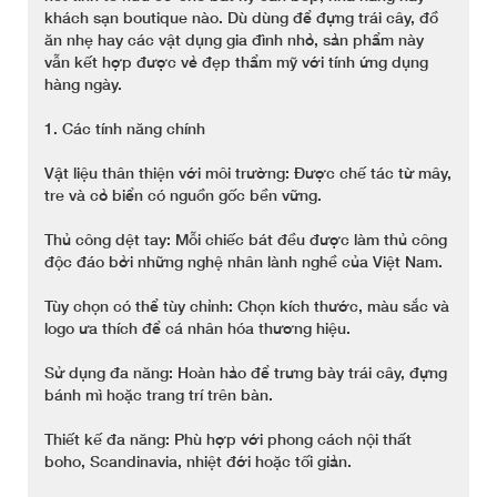
khách sạn boutique nào. Dù dùng để đựng trái cây, đồ
ăn nhẹ hay các vật dụng gia đình nhỏ, sản phẩm này
vẫn kết hợp được vẻ đẹp thẩm mỹ với tính ứng dụng
hàng ngày.
1. Các tính năng chính
Vật liệu thân thiện với môi trường: Được chế tác từ mây,
tre và cỏ biển có nguồn gốc bền vững.
Thủ công dệt tay: Mỗi chiếc bát đều được làm thủ công
độc đáo bởi những nghệ nhân lành nghề của Việt Nam.
Tùy chọn có thể tùy chỉnh: Chọn kích thước, màu sắc và
logo ưa thích để cá nhân hóa thương hiệu.
Sử dụng đa năng: Hoàn hảo để trưng bày trái cây, đựng
bánh mì hoặc trang trí trên bàn.
Thiết kế đa năng: Phù hợp với phong cách nội thất
boho, Scandinavia, nhiệt đới hoặc tối giản.