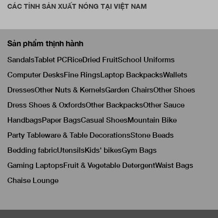
CÁC TỈNH SẢN XUẤT NÓNG TẠI VIỆT NAM
Sản phẩm thịnh hành
Sandals
Tablet PC
Rice
Dried Fruit
School Uniforms
Computer Desks
Fine Rings
Laptop Backpacks
Wallets
Dresses
Other Nuts & Kernels
Garden Chairs
Other Shoes
Dress Shoes & Oxfords
Other Backpacks
Other Sauce
Handbags
Paper Bags
Casual Shoes
Mountain Bike
Party Tableware & Table Decorations
Stone Beads
Bedding fabric
Utensils
Kids' bikes
Gym Bags
Gaming Laptops
Fruit & Vegetable Detergent
Waist Bags
Chaise Lounge