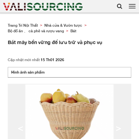
Tog
nav
Trang Trí Nội Thất
Nhà cửa & Vườn tược
>
>
Bộ đồ ăn 、 cà phê và rượu vang
Bát
>
Bát mây bền vững để lưu trữ và phục vụ
Cập nhật mới nhất
15 Th01 2026
Hình ảnh sản phẩm
<
>