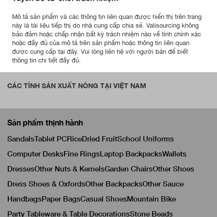
Mô tả sản phẩm và các thông tin liên quan được hiển thị trên trang
này là tài liệu tiếp thị do nhà cung cấp chia sẻ. Valisourcing không
bảo đảm hoặc chấp nhận bất kỳ trách nhiệm nào về tính chính xác
hoặc đầy đủ của mô tả trên sản phẩm hoặc thông tin liên quan
được cung cấp tại đây. Vui lòng liên hệ với người bán để biết
thông tin chi tiết đầy đủ.
CÁC TỈNH SẢN XUẤT NÓNG TẠI VIỆT NAM
Sản phẩm thịnh hành
Sandals
Tablet PC
Rice
Dried Fruit
School Uniforms
Computer Desks
Fine Rings
Laptop Backpacks
Wallets
Dresses
Other Nuts & Kernels
Garden Chairs
Other Shoes
Dress Shoes & Oxfords
Other Backpacks
Other Sauce
Handbags
Paper Bags
Casual Shoes
Mountain Bike
Party Tableware & Table Decorations
Stone Beads