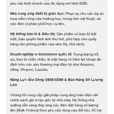
yêu cầu kinh doanh của đa dạng mô hình B2B:
Nhà cung ứng thiết bị giáo dục:
Phục vụ cho các dự án
mua sắm công của trường học, trung tâm mỹ thuật, và
các đơn vị phân phối học cụ lớn.
Hệ thống bán lẻ & Siêu thị:
Sản phẩm có bao bì bắt
mắt, bản quyền hình ảnh thu hút, phù hợp cho quầy
hàng văn phòng phẩm của siêu thị, nhà sách.
Doanh nghiệp e-Commerce quốc tế:
Trọng lượng tối
ưu, bao bì chắc chắn, là mặt hàng có biên lợi nhuận ổn
định trên các sàn thương mại điện tử như Amazon,
eBay, Shopee, Lazada.
Năng Lực Gia Công OEM/ODM & Bản Hàng Số Lượng
Lớn
Chúng tôi cung cấp giải pháp cung ứng toàn diện với
chính sách giá sỉ tận gốc từ nhà máy. Hệ thống nhà
xưởng sẵn sàng đáp ứng các đơn đặt hàng số lượng
lớn (Bulk Orders) theo yêu cầu riêng của đối tác, hỗ trợ