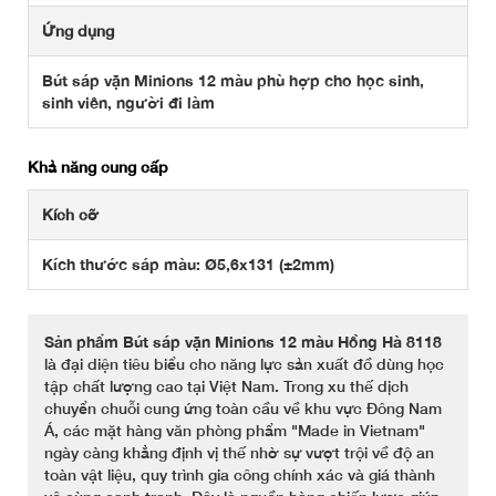
Ứng dụng
Bút sáp vặn Minions 12 màu phù hợp cho học sinh,
sinh viên, người đi làm
Khả năng cung cấp
Kích cỡ
Kích thước sáp màu: Ø5,6x131 (±2mm)
Sản phẩm Bút sáp vặn Minions 12 màu Hồng Hà 8118
là đại diện tiêu biểu cho năng lực sản xuất đồ dùng học
tập chất lượng cao tại Việt Nam. Trong xu thế dịch
chuyển chuỗi cung ứng toàn cầu về khu vực Đông Nam
Á, các mặt hàng văn phòng phẩm "Made in Vietnam"
ngày càng khẳng định vị thế nhờ sự vượt trội về độ an
toàn vật liệu, quy trình gia công chính xác và giá thành