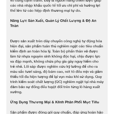
vô cùng cạnh tranh. Đây là nguồn hàng chiến lược giúp
các nhà nhập khẩu quốc tế tối ưu chi phí và hưởng lợi
thế lớn từ các hiệp định thương mại tự do.
Năng Lực Sản Xuất, Quản Lý Chất Lượng & Độ An
Toàn
Được sản xuất trên dây chuyền công nghệ tự động hóa
hiện đại, sản phẩm tuân thủ nghiêm ngặt các tiêu chuẩn
kiểm định an toàn hóa lý. Toàn bộ phần thân vỏ được
làm từ nhựa nguyên sinh không độc hại, chịu được lực
va đập mạnh, không chứa phụ gia gây nguy hiểm cho
trẻ nhỏ. Lõi sáp được nghiên cứu kỹ lưỡng để cho ra
màu sắc tươi sáng, độ bám cao, nét tô đều mịn và giảm
thiểu tối đa hiện tượng để lại vụn màu khi sử dụng. Quy
trình kiểm soát chất lượng (QC) nghiêm ngặt tại nhà máy
đảm bảo sự đồng đều tuyệt đối trên từng lô hàng xuất
xưởng.
Ứng Dụng Thương Mại & Kênh Phân Phối Mục Tiêu
Sản phẩm được đóng gói quy chuẩn, đáp ứng hoàn hảo