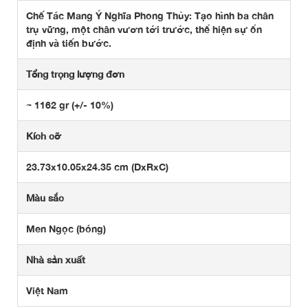
Chế Tác Mang Ý Nghĩa Phong Thủy: Tạo hình ba chân
trụ vững, một chân vươn tới trước, thể hiện sự ổn
định và tiến bước.
Tổng trọng lượng đơn
~ 1162 gr (+/- 10%)
Kích cỡ
23.73x10.05x24.35 cm (DxRxC)
Màu sắc
Men Ngọc (bóng)
Nhà sản xuất
Việt Nam