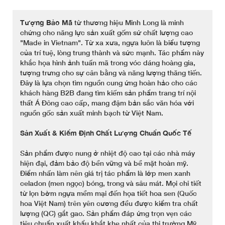
Tượng Bảo Mã
từ thương hiệu Minh Long là minh
chứng cho năng lực sản xuất gốm sứ chất lượng cao
"Made in Vietnam". Từ xa xưa, ngựa luôn là biểu tượng
của trí tuệ, lòng trung thành và sức mạnh. Tác phẩm này
khắc họa hình ảnh tuấn mã trong vóc dáng hoàng gia,
tượng trưng cho sự cân bằng và năng lượng thăng tiến.
Đây là lựa chọn tìm nguồn cung ứng hoàn hảo cho các
khách hàng B2B đang tìm kiếm sản phẩm trang trí nội
thất Á Đông cao cấp, mang đậm bản sắc văn hóa với
nguồn gốc sản xuất minh bạch từ Việt Nam.
Sản Xuất & Kiểm Định Chất Lượng Chuẩn Quốc Tế
Sản phẩm được nung ở nhiệt độ cao tại các nhà máy
hiện đại, đảm bảo độ bền vững và bề mặt hoàn mỹ.
Điểm nhấn làm nên giá trị tác phẩm là lớp men xanh
celadon (men ngọc) bóng, trong và sâu mát. Mọi chi tiết
từ lọn bờm ngựa mềm mại đến họa tiết hoa sen (Quốc
hoa Việt Nam) trên yên cương đều được kiểm tra chất
lượng (QC) gắt gao. Sản phẩm đáp ứng trọn vẹn các
tiêu chuẩn xuất khẩu khắt khe nhất của thị trường Mỹ,