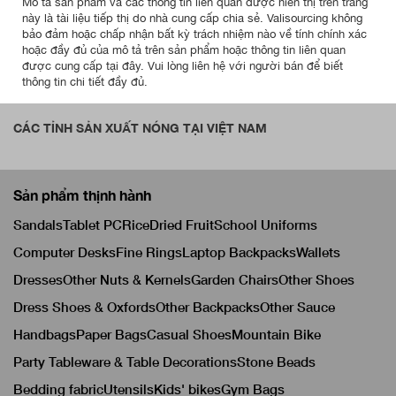
Mô tả sản phẩm và các thông tin liên quan được hiển thị trên trang
này là tài liệu tiếp thị do nhà cung cấp chia sẻ. Valisourcing không
bảo đảm hoặc chấp nhận bất kỳ trách nhiệm nào về tính chính xác
hoặc đầy đủ của mô tả trên sản phẩm hoặc thông tin liên quan
được cung cấp tại đây. Vui lòng liên hệ với người bán để biết
thông tin chi tiết đầy đủ.
CÁC TỈNH SẢN XUẤT NÓNG TẠI VIỆT NAM
Sản phẩm thịnh hành
Sandals
Tablet PC
Rice
Dried Fruit
School Uniforms
Computer Desks
Fine Rings
Laptop Backpacks
Wallets
Dresses
Other Nuts & Kernels
Garden Chairs
Other Shoes
Dress Shoes & Oxfords
Other Backpacks
Other Sauce
Handbags
Paper Bags
Casual Shoes
Mountain Bike
Party Tableware & Table Decorations
Stone Beads
Bedding fabric
Utensils
Kids' bikes
Gym Bags