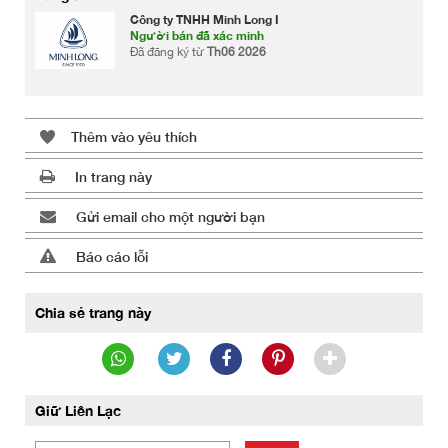
Công ty TNHH Minh Long I
Người bán đã xác minh
Đã đăng ký từ
Th06 2026
Thêm vào yêu thích
In trang này
Gửi email cho một người bạn
Báo cáo lỗi
Chia sẻ trang này
Giữ Liên Lạc