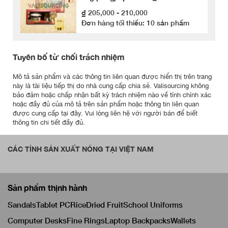
₫ 205,000 - 210,000
Đơn hàng tối thiểu: 10 sản phẩm
Tuyên bố từ chối trách nhiệm
Mô tả sản phẩm và các thông tin liên quan được hiển thị trên trang
này là tài liệu tiếp thị do nhà cung cấp chia sẻ. Valisourcing không
bảo đảm hoặc chấp nhận bất kỳ trách nhiệm nào về tính chính xác
hoặc đầy đủ của mô tả trên sản phẩm hoặc thông tin liên quan
được cung cấp tại đây. Vui lòng liên hệ với người bán để biết
thông tin chi tiết đầy đủ.
CÁC TỈNH SẢN XUẤT NÓNG TẠI VIỆT NAM
Sản phẩm thịnh hành
Sandals
Tablet PC
Rice
Dried Fruit
School Uniforms
Computer Desks
Fine Rings
Laptop Backpacks
Wallets