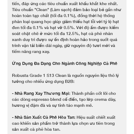
tiến, đáp ứng các tiêu chuẩn xuất khẩu khắt khe nhất.
Tiêu chuẩn "Clean" (Làm sạch) đảm bảo loại bỏ gần như
hoàn toàn tạp chất (tối đa 0.1%), đồng thời hệ thống
phân loại quang học giúp giảm thiểu hạt lỗi với tỷ lệ hạt
đen tối đa 0.1% và hạt vỡ 0.5%. Với độ ẩm được kiểm
soát chặt chẽ ở mức tối đa 12.5%, hạt cà phê nhân
xanh duy trì được sự ổn định hoàn hảo trong suốt quá
trình vận tải biển dài ngày, giữ nguyên độ tươi mới và
tiềm năng rang xay.
Ứng Dụng Đa Dạng Cho Ngành Công Nghiệp Cà Phê
Robusta Grade 1 S13 Clean là nguồn nguyên liệu thô lý
tưởng cho nhiều ứng dụng B2B:
-
Nhà Rang Xay Thương Mại:
Thành phần cốt lõi cho
các dòng espresso blend cổ điển, tạo lớp crema dày,
hương vị đậm đà và sự tỉnh táo mạnh mẽ.
-
Nhà Sản Xuất Cà Phê Hòa Tan:
Hiệu suất chiết xuất
cao khiến sản phẩm trở thành lựa chọn ưu tiên trong
sản xuất cà phê hòa tan.