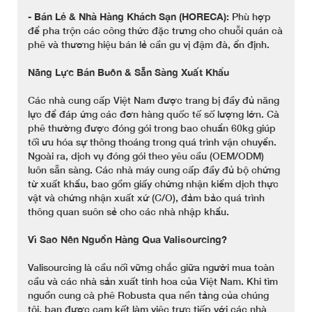
-
Bán Lẻ & Nhà Hàng Khách Sạn (HORECA):
Phù hợp
để pha trộn các công thức đặc trưng cho chuỗi quán cà
phê và thương hiệu bán lẻ cần gu vị đậm đà, ổn định.
Năng Lực Bán Buôn & Sẵn Sàng Xuất Khẩu
Các nhà cung cấp Việt Nam được trang bị đầy đủ năng
lực để đáp ứng các đơn hàng quốc tế số lượng lớn. Cà
phê thường được đóng gói trong bao chuẩn 60kg giúp
tối ưu hóa sự thông thoáng trong quá trình vận chuyển.
Ngoài ra, dịch vụ đóng gói theo yêu cầu (OEM/ODM)
luôn sẵn sàng. Các nhà máy cung cấp đầy đủ bộ chứng
từ xuất khẩu, bao gồm giấy chứng nhận kiểm dịch thực
vật và chứng nhận xuất xứ (C/O), đảm bảo quá trình
thông quan suôn sẻ cho các nhà nhập khẩu.
Vì Sao Nên Nguồn Hàng Qua Valisourcing?
Valisourcing là cầu nối vững chắc giữa người mua toàn
cầu và các nhà sản xuất tinh hoa của Việt Nam. Khi tìm
nguồn cung cà phê Robusta qua nền tảng của chúng
tôi, bạn được cam kết làm việc trực tiếp với các nhà