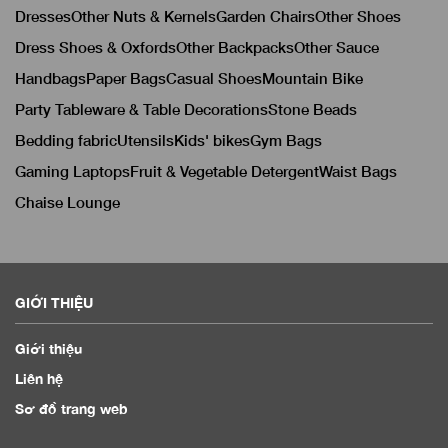
Dresses
Other Nuts & Kernels
Garden Chairs
Other Shoes
Dress Shoes & Oxfords
Other Backpacks
Other Sauce
Handbags
Paper Bags
Casual Shoes
Mountain Bike
Party Tableware & Table Decorations
Stone Beads
Bedding fabric
Utensils
Kids' bikes
Gym Bags
Gaming Laptops
Fruit & Vegetable Detergent
Waist Bags
Chaise Lounge
GIỚI THIỆU
Giới thiệu
Liên hệ
Sơ đồ trang web