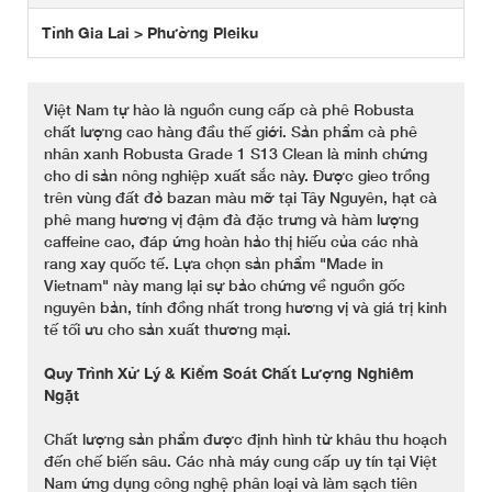
Tỉnh Gia Lai > Phường Pleiku
Việt Nam tự hào là nguồn cung cấp cà phê Robusta
chất lượng cao hàng đầu thế giới. Sản phẩm cà phê
nhân xanh Robusta Grade 1 S13 Clean là minh chứng
cho di sản nông nghiệp xuất sắc này. Được gieo trồng
trên vùng đất đỏ bazan màu mỡ tại Tây Nguyên, hạt cà
phê mang hương vị đậm đà đặc trưng và hàm lượng
caffeine cao, đáp ứng hoàn hảo thị hiếu của các nhà
rang xay quốc tế. Lựa chọn sản phẩm "Made in
Vietnam" này mang lại sự bảo chứng về nguồn gốc
nguyên bản, tính đồng nhất trong hương vị và giá trị kinh
tế tối ưu cho sản xuất thương mại.
Quy Trình Xử Lý & Kiểm Soát Chất Lượng Nghiêm
Ngặt
Chất lượng sản phẩm được định hình từ khâu thu hoạch
đến chế biến sâu. Các nhà máy cung cấp uy tín tại Việt
Nam ứng dụng công nghệ phân loại và làm sạch tiên