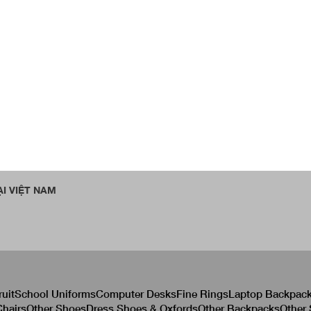
I VIỆT NAM
ruit
School Uniforms
Computer Desks
Fine Rings
Laptop Backpac
hairs
Other Shoes
Dress Shoes & Oxfords
Other Backpacks
Other