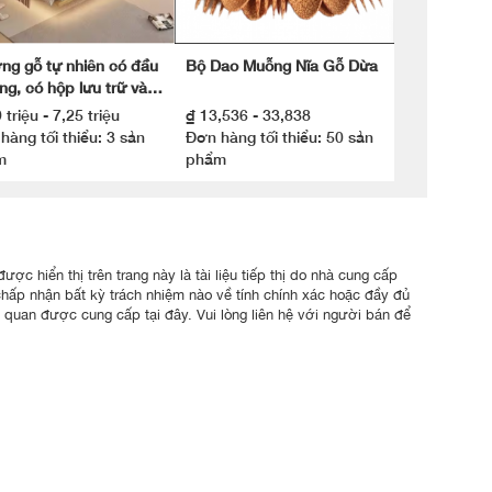
ng gỗ tự nhiên có đầu
Bộ Dao Muỗng Nĩa Gỗ Dừa
ng, có hộp lưu trữ và
 báo trang trí tường
 triệu - 7,25 triệu
₫ 13,536 - 33,838
hàng tối thiểu: 3 sản
Đơn hàng tối thiểu: 50 sản
m
phẩm
ợc hiển thị trên trang này là tài liệu tiếp thị do nhà cung cấp
chấp nhận bất kỳ trách nhiệm nào về tính chính xác hoặc đầy đủ
n quan được cung cấp tại đây. Vui lòng liên hệ với người bán để