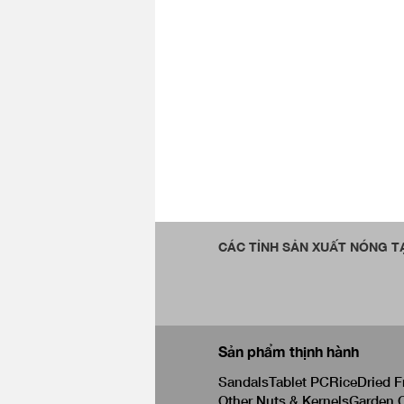
CÁC TỈNH SẢN XUẤT NÓNG TẠ
Sản phẩm thịnh hành
Sandals
Tablet PC
Rice
Dried F
Other Nuts & Kernels
Garden C