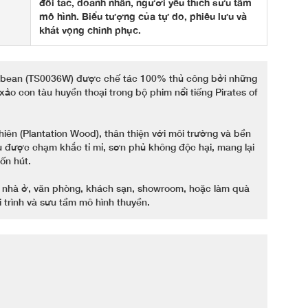
đối tác, doanh nhân, người yêu thích sưu tầm
mô hình. Biểu tượng của tự do, phiêu lưu và
khát vọng chinh phục.
ribbean (TS0036W) được chế tác 100% thủ công bởi những
ảo con tàu huyền thoại trong bộ phim nổi tiếng Pirates of
iên (Plantation Wood), thân thiện với môi trường và bền
ều được chạm khắc tỉ mỉ, sơn phủ không độc hại, mang lại
ốn hút.
rí nhà ở, văn phòng, khách sạn, showroom, hoặc làm quà
 trình và sưu tầm mô hình thuyền.