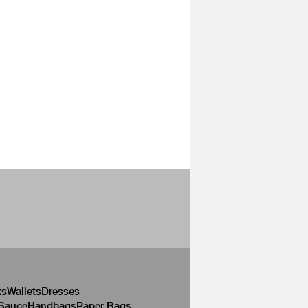
ks
Wallets
Dresses
 Sauce
Handbags
Paper Bags