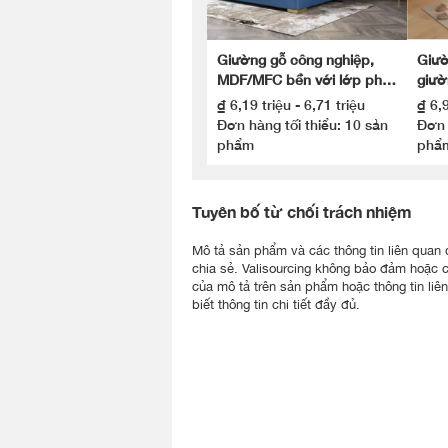
Giường gỗ công nghiệp,
Giườ
MDF/MFC bền với lớp phủ
giườ
Melamine chống xước
biển
₫ 6,19 triệu - 6,71 triệu
₫ 6,9
Đơn hàng tối thiểu: 10 sản
Đơn 
phẩm
phẩ
Tuyên bố từ chối trách nhiệm
Mô tả sản phẩm và các thông tin liên quan đư
chia sẻ. Valisourcing không bảo đảm hoặc 
của mô tả trên sản phẩm hoặc thông tin liê
biết thông tin chi tiết đầy đủ.