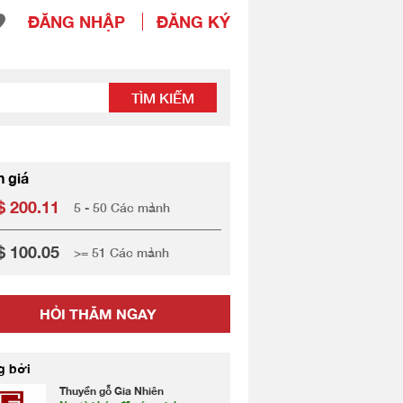
ĐĂNG NHẬP
ĐĂNG KÝ
TÌM KIẾM
h giá
 200.11
5 - 50 Các mảnh
 100.05
>= 51 Các mảnh
HỎI THĂM NGAY
g bởi
Thuyền gỗ Gia Nhiên