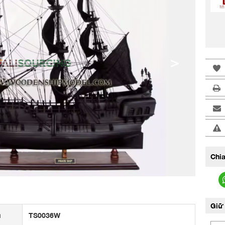
>
Chia
Giữ 
u
TS0036W