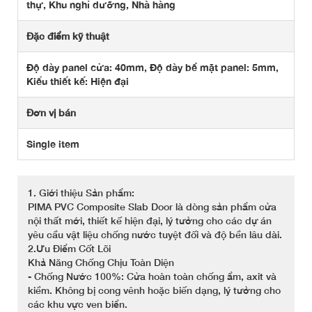
thự, Khu nghỉ dưỡng, Nhà hàng
Đặc điểm kỹ thuật
Độ dày panel cửa: 40mm, Độ dày bề mặt panel: 5mm,
Kiểu thiết kế: Hiện đại
Đơn vị bán
Single item
1. Giới thiệu Sản phẩm:
PIMA PVC Composite Slab Door là dòng sản phẩm cửa
nội thất mới, thiết kế hiện đại, lý tưởng cho các dự án
yêu cầu vật liệu chống nước tuyệt đối và độ bền lâu dài.
2.Ưu Điểm Cốt Lõi
Khả Năng Chống Chịu Toàn Diện
- Chống Nước 100%: Cửa hoàn toàn chống ẩm, axit và
kiềm. Không bị cong vênh hoặc biến dạng, lý tưởng cho
các khu vực ven biển.