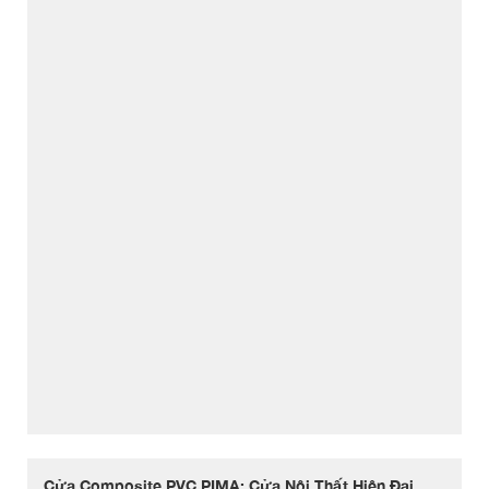
Cửa Composite PVC PIMA: Cửa Nội Thất Hiện Đại,