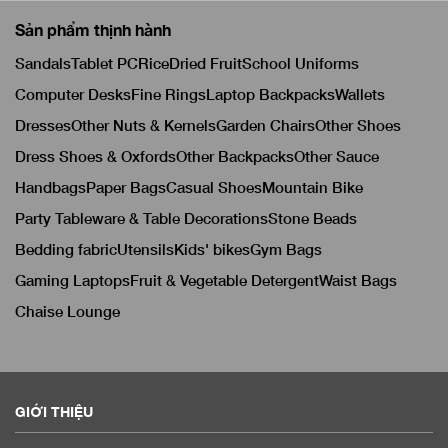
Sản phẩm thịnh hành
Sandals
Tablet PC
Rice
Dried Fruit
School Uniforms
Computer Desks
Fine Rings
Laptop Backpacks
Wallets
Dresses
Other Nuts & Kernels
Garden Chairs
Other Shoes
Dress Shoes & Oxfords
Other Backpacks
Other Sauce
Handbags
Paper Bags
Casual Shoes
Mountain Bike
Party Tableware & Table Decorations
Stone Beads
Bedding fabric
Utensils
Kids' bikes
Gym Bags
Gaming Laptops
Fruit & Vegetable Detergent
Waist Bags
Chaise Lounge
GIỚI THIỆU