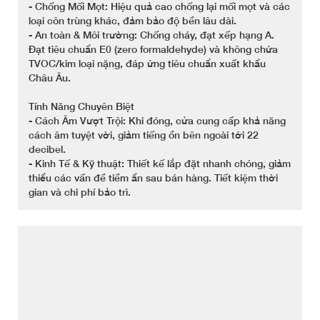
- Chống Mối Mọt: Hiệu quả cao chống lại mối mọt và các
loại côn trùng khác, đảm bảo độ bền lâu dài.
- An toàn & Môi trường: Chống cháy, đạt xếp hạng A.
Đạt tiêu chuẩn E0 (zero formaldehyde) và không chứa
TVOC/kim loại nặng, đáp ứng tiêu chuẩn xuất khẩu
Châu Âu.
Tính Năng Chuyên Biệt
- Cách Âm Vượt Trội: Khi đóng, cửa cung cấp khả năng
cách âm tuyệt vời, giảm tiếng ồn bên ngoài tới 22
decibel.
- Kinh Tế & Kỹ thuật: Thiết kế lắp đặt nhanh chóng, giảm
thiểu các vấn đề tiềm ẩn sau bán hàng. Tiết kiệm thời
gian và chi phí bảo trì.