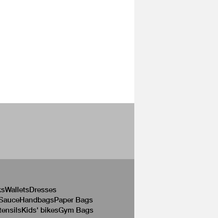
ks
Wallets
Dresses
 Sauce
Handbags
Paper Bags
tensils
Kids' bikes
Gym Bags