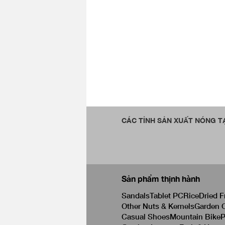
CÁC TỈNH SẢN XUẤT NÓNG TẠ
Sản phẩm thịnh hành
Sandals
Tablet PC
Rice
Dried F
Other Nuts & Kernels
Garden C
Casual Shoes
Mountain Bike
P