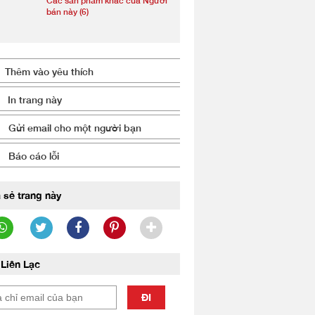
Các sản phẩm khác của Người
bán này (6)
Thêm vào yêu thích
In trang này
Gửi email cho một người bạn
Báo cáo lỗi
 sẻ trang này
Liên Lạc
ĐI