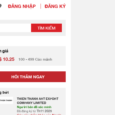
ĐĂNG NHẬP
ĐĂNG KÝ
TÌM KIẾM
h giá
 10.25
100 - 499 Các mảnh
HỎI THĂM NGAY
g bởi
THIEN THANH ART EXPORT
COMPANY LIMITED
Người bán đã xác minh
Đã đăng ký từ
Th11 2025