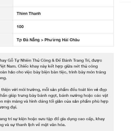
Thien Thanh
100
Tp Đà Nẵng > Phường Hải Châu
hay Gỗ Tự Nhiên Thủ Công & Đế Bánh Trang Trí, được
Việt Nam. Chiếc khay này kết hợp giữa nét thủ công
hoàn hảo cho việc bày biện bàn tiệc, trình bày món tráng
ọng.
 thiện với môi trường, mỗi sản phẩm đều toát lên vẻ đẹp
chắn giúp trưng bày bánh ngọt, bánh nướng hoặc các vật
hiện mịn màng và hình dáng tối giản của sản phẩm phù hợp
ương đại.
ng trí sự kiện hoặc sưu tập đồ gia dụng cao cấp, khay
ng và sự thanh lịch về mặt văn hóa.