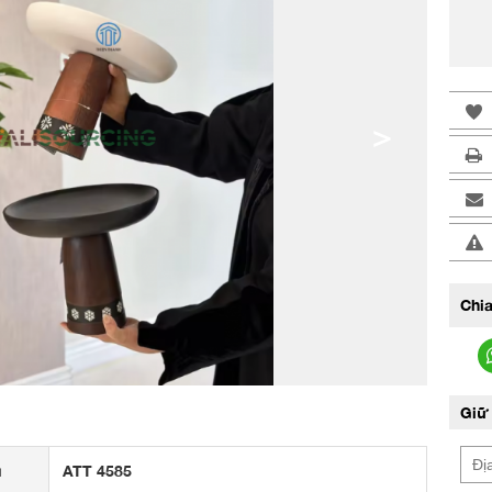
>
Chia
Giữ 
u
ATT 4585