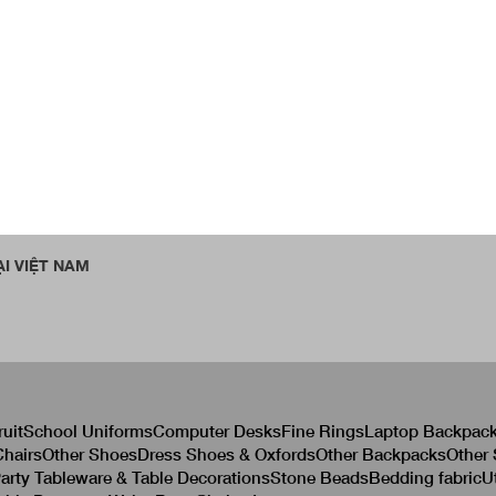
I VIỆT NAM
ruit
School Uniforms
Computer Desks
Fine Rings
Laptop Backpac
hairs
Other Shoes
Dress Shoes & Oxfords
Other Backpacks
Other
arty Tableware & Table Decorations
Stone Beads
Bedding fabric
U