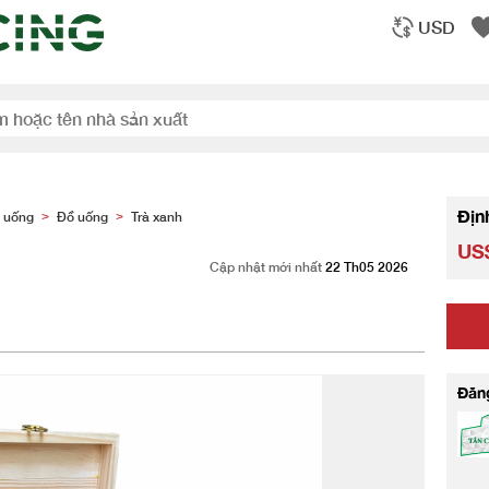
USD
Địn
 uống
Đồ uống
Trà xanh
>
>
US$
Cập nhật mới nhất
22 Th05 2026
Đăn