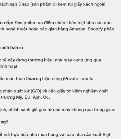
ách sạn 5 sao (sản phẩm đi kèm túi giấy xách ngoài
ao cấp
: Sản phẩm tạo điểm nhấn khác biệt cho các cửa
à nghệ thuật hoặc các gian hàng Amazon, Shopify phân
sách bán sỉ
ốc tế xây dựng thương hiệu, nhà máy cung ứng qua
linh hoạt:
ãn mác theo thương hiệu riêng (Private Label).
 nhận xuất xứ (C/O) và các giấy tờ kiểm nghiệm chất
ị trường Mỹ, EU, Anh, Úc.
ịnh, chính sách giá gốc từ nhà máy không qua trung gian.
ing?
ết nối trực tiếp nhà mua hàng với các nhà sản xuất Việt