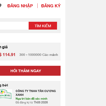
ĐĂNG NHẬP
ĐĂNG KÝ
TÌM KIẾM
h giá
 114.91
300 - 1000000 Các mảnh
HỎI THĂM NGAY
g bởi
CÔNG TY TNHH TÂN CƯƠNG
XANH
Người bán đã xác minh
Đã đăng ký từ
Th05 2026