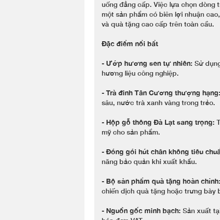
uống đẳng cấp. Việc lựa chọn dòng 
một sản phẩm có biên lợi nhuận cao
và quà tặng cao cấp trên toàn cầu.
Đặc điểm nổi bẩt
-
Ướp hương sen tự nhiên:
Sử dụng 
hương liệu công nghiệp.
-
Trà đinh Tân Cương thượng hạng
sâu, nước trà xanh vàng trong trẻo.
-
Hộp gỗ thông Đà Lạt sang trọng:
T
mỹ cho sản phẩm.
-
Đóng gói hút chân không tiêu chuẩ
năng bảo quản khi xuất khẩu.
-
Bộ sản phẩm quà tặng hoàn chỉnh
chiến dịch quà tặng hoặc trưng bày b
-
Nguồn gốc minh bạch:
Sản xuất t