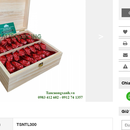
>
Chia
Giữ 
u
TSNTL300