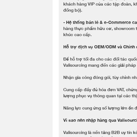
khách hàng VIP của các tập đoàn, kh
đồng bộ).
-
Hệ thống bán lẻ & e-Commerce c
hàng thực phẩm hữu cơ, showroom tr
khúc cao cấp.
Hỗ trợ dịch vụ OEM/ODM và Chính 
Để hỗ trợ tối đa cho các đối tác qu
Valisourcing mang đến các giải pháp 
Nhận gia công đóng gói, tùy chỉnh nh
Cung cấp đầy đủ hóa đơn VAT, chứng
lượng phục vụ thông quan tại các th
Năng lực cung ứng số lượng lớn ổn đ
Vì sao nên nhập hàng qua Valisourc
Valisourcing là nền tảng B2B uy tín k