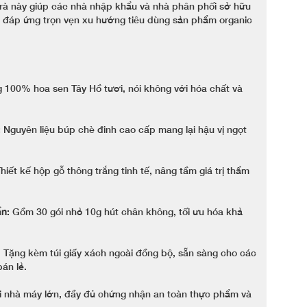
trà này giúp các nhà nhập khẩu và nhà phân phối sở hữu
, đáp ứng trọn vẹn xu hướng tiêu dùng sản phẩm organic
100% hoa sen Tây Hồ tươi, nói không với hóa chất và
:
Nguyên liệu búp chè đinh cao cấp mang lại hậu vị ngọt
hiết kế hộp gỗ thông trắng tinh tế, nâng tầm giá trị thẩm
n:
Gồm 30 gói nhỏ 10g hút chân không, tối ưu hóa khả
: Tặng kèm túi giấy xách ngoài đồng bộ, sẵn sàng cho các
án lẻ.
ại nhà máy lớn, đầy đủ chứng nhận an toàn thực phẩm và