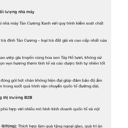
hất lượng nhà máy
i nhà máy Tân Cương Xanh với quy trình kiểm soát chất
rà đinh Tân Cương – loại trà đắt giá và cao cấp nhất của
 sao ướp gia truyền cùng hoa sen Tây Hồ tươi, không sử
rọn vẹn hương thơm tinh tế và các dược tính tự nhiên tốt
đóng gói hút chân không hiện đại giúp đảm bảo độ ẩm
n trong suốt quá trình vận chuyển quốc tế đường dài.
g thị trường B2B
phù hợp với nhiều mô hình kinh doanh quốc tế và nội
Gifting):
Thích hợp làm quà tặng ngoại giao, quà tri ân