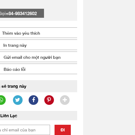
Gọi
+84-983412602
Thêm vào yêu thích
In trang này
Gửi email cho một người bạn
Báo cáo lỗi
 sẻ trang này
Liên Lạc
ĐI