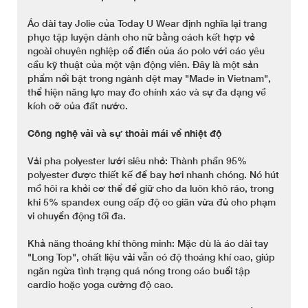
Áo dài tay Jolie của Today U Wear định nghĩa lại trang
phục tập luyện dành cho nữ bằng cách kết hợp vẻ
ngoài chuyên nghiệp cổ điển của áo polo với các yêu
cầu kỹ thuật của một vận động viên. Đây là một sản
phẩm nổi bật trong ngành dệt may "Made in Vietnam",
thể hiện năng lực may đo chính xác và sự đa dạng về
kích cỡ của đất nước.
Công nghệ vải và sự thoải mái về nhiệt độ
Vải pha polyester lưới siêu nhỏ: Thành phần 95%
polyester được thiết kế để bay hơi nhanh chóng. Nó hút
mồ hôi ra khỏi cơ thể để giữ cho da luôn khô ráo, trong
khi 5% spandex cung cấp độ co giãn vừa đủ cho phạm
vi chuyển động tối đa.
Khả năng thoáng khí thông minh: Mặc dù là áo dài tay
"Long Top", chất liệu vải vẫn có độ thoáng khí cao, giúp
ngăn ngừa tình trạng quá nóng trong các buổi tập
cardio hoặc yoga cường độ cao.