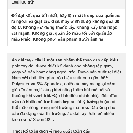
Loại lưu trữ
Để đạt kết quả tốt nhất, hãy lộn mặt trong của quần áo
ra ngoài và giặt tay. Giặt máy ở nhiệt độ không quá 30
độ C. Không sử dụng thuốc tẩy. Không sấy khô hoặc
vắt mạnh. Không giặt quần áo màu tối với quần áo
màu khác. Không phơi sản phẩm dưới ánh nắ
Áo dài tay Jolie là một sản phẩm thể thao cao cấp kiểu
polo tay dài được thiết kế dành cho phòng tập gym,
yoga và các hoạt động ngoài trời. Được sản xuất tại Việt
Nam với chất liệu pha trộn hiệu suất cao gồm 95%
Polyester và 5% Spandex, chiếc áo này mang lại cảm
giác "mềm mại" cùng khả năng thấm hút mồ hôi và
thoáng khí vượt trội. Đặc tính điều chỉnh nhiệt độc đáo
của nó khiến nó trở thành lớp áo lót lý tưởng hoặc có
thể mặc riêng trong môi trường mát mẻ. Đáp ứng nhu
cầu đa dạng của thị trường, áo dài tay Jolie có nhiều
kích cỡ từ S đến 3XL.
Thiết kế toàn diện vì hiệu suất toàn cầu