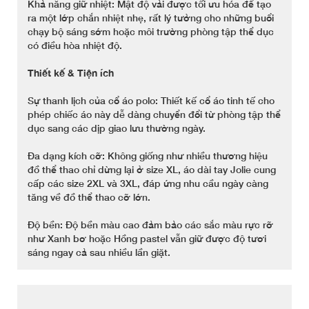
Khả năng giữ nhiệt: Mật độ vải được tối ưu hóa để tạo
ra một lớp chắn nhiệt nhẹ, rất lý tưởng cho những buổi
chạy bộ sáng sớm hoặc môi trường phòng tập thể dục
có điều hòa nhiệt độ.
Thiết kế & Tiện ích
Sự thanh lịch của cổ áo polo: Thiết kế cổ áo tinh tế cho
phép chiếc áo này dễ dàng chuyển đổi từ phòng tập thể
dục sang các dịp giao lưu thường ngày.
Đa dạng kích cỡ: Không giống như nhiều thương hiệu
đồ thể thao chỉ dừng lại ở size XL, áo dài tay Jolie cung
cấp các size 2XL và 3XL, đáp ứng nhu cầu ngày càng
tăng về đồ thể thao cỡ lớn.
Độ bền: Độ bền màu cao đảm bảo các sắc màu rực rỡ
như Xanh bơ hoặc Hồng pastel vẫn giữ được độ tươi
sáng ngay cả sau nhiều lần giặt.