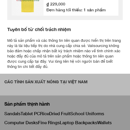
₫ 229,000
Đơn hàng tối thiểu: 1 sản phẩm
Tuyên bố từ chối trách nhiệm
Mô tả sản phẩm và các thông tin liên quan được hiển thị trên trang
này là tài liệu tiếp thị do nhà cung cấp chia sẻ. Valisourcing không
bảo đảm hoặc chấp nhận bất kỳ trách nhiệm nào về tính chính xác
hoặc đầy đủ của mô tả trên sản phẩm hoặc thông tin liên quan
được cung cấp tại đây. Vui lòng liên hệ với người bán để biết
thông tin chi tiết đầy đủ.
CÁC TỈNH SẢN XUẤT NÓNG TẠI VIỆT NAM
Sản phẩm thịnh hành
Sandals
Tablet PC
Rice
Dried Fruit
School Uniforms
Computer Desks
Fine Rings
Laptop Backpacks
Wallets