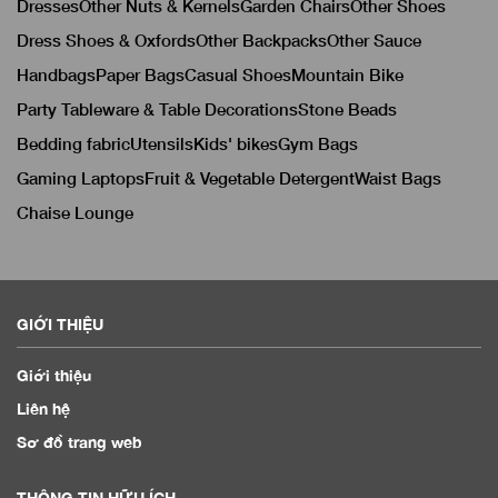
Dresses
Other Nuts & Kernels
Garden Chairs
Other Shoes
Dress Shoes & Oxfords
Other Backpacks
Other Sauce
Handbags
Paper Bags
Casual Shoes
Mountain Bike
Party Tableware & Table Decorations
Stone Beads
Bedding fabric
Utensils
Kids' bikes
Gym Bags
Gaming Laptops
Fruit & Vegetable Detergent
Waist Bags
Chaise Lounge
GIỚI THIỆU
Giới thiệu
Liên hệ
Sơ đồ trang web
THÔNG TIN HỮU ÍCH