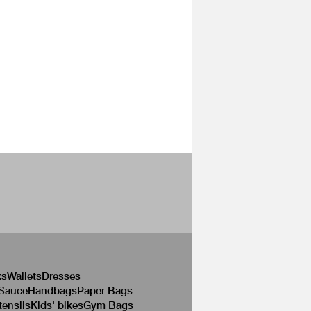
ks
Wallets
Dresses
 Sauce
Handbags
Paper Bags
tensils
Kids' bikes
Gym Bags