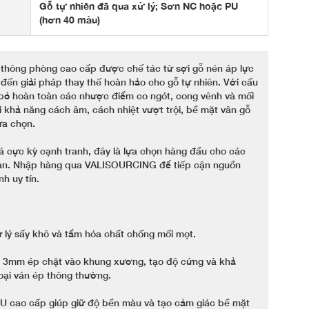
Gỗ tự nhiên đã qua xử lý; Sơn NC hoặc PU
(hơn 40 màu)
hông phòng cao cấp được chế tác từ sợi gỗ nén áp lực
đến giải pháp thay thế hoàn hảo cho gỗ tự nhiên. Với cấu
 bỏ hoàn toàn các nhược điểm co ngót, cong vênh và mối
khả năng cách âm, cách nhiệt vượt trội, bề mặt vân gỗ
ựa chọn.
iá cực kỳ cạnh tranh, đây là lựa chọn hàng đầu cho các
sạn. Nhập hàng qua VALISOURCING để tiếp cận nguồn
h uy tín.
 lý sấy khô và tẩm hóa chất chống mối mọt.
y 3mm ép chặt vào khung xương, tạo độ cứng và khả
loại ván ép thông thường.
U cao cấp giúp giữ độ bền màu và tạo cảm giác bề mặt