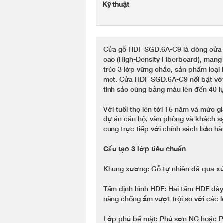
Kỹ thuật
Cửa gỗ HDF SGD.6A-C9 là dòng cửa t
cao (High-Density Fiberboard), mang 
trúc 3 lớp vững chắc, sản phẩm loại
mọt. Cửa HDF SGD.6A-C9 nổi bật với 
tinh sảo cùng bảng màu lên đến 40 l
Với tuổi thọ lên tới 15 năm và mức g
dự án căn hộ, văn phòng và khách 
cung trực tiếp với chính sách bảo hàn
Cấu tạo 3 lớp tiêu chuẩn
Khung xương: Gỗ tự nhiên đã qua xử
Tấm định hình HDF: Hai tấm HDF dà
năng chống ẩm vượt trội so với các 
Lớp phủ bề mặt: Phủ sơn NC hoặc P