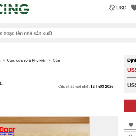
USD
Địn
n
Cửa, cửa sổ & Phụ kiện
Cửa
>
>
US$
A-
US
Cập nhật mới nhất
12 Th03 2026