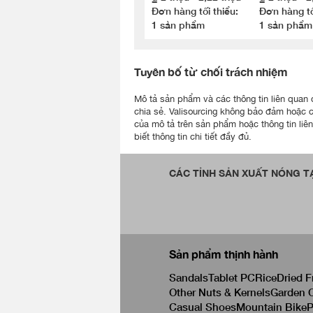
Thông Phòn
Đơn hàng tối thiểu:
Đơn hàng tố
Âm
1 sản phẩm
1 sản phẩm
Tuyên bố từ chối trách nhiệm
Mô tả sản phẩm và các thông tin liên quan đư
chia sẻ. Valisourcing không bảo đảm hoặc 
của mô tả trên sản phẩm hoặc thông tin liê
biết thông tin chi tiết đầy đủ.
CÁC TỈNH SẢN XUẤT NÓNG TẠ
Sản phẩm thịnh hành
Sandals
Tablet PC
Rice
Dried F
Other Nuts & Kernels
Garden C
Casual Shoes
Mountain Bike
P