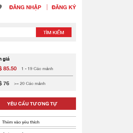
ĐĂNG NHẬP
ĐĂNG KÝ
TÌM KIẾM
h giá
 85.50
1 - 19 Các mảnh
$ 76
>= 20 Các mảnh
YÊU CẦU TƯƠNG TỰ
Thêm vào yêu thích