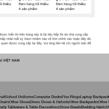
g Cách
i thiểu:
Đơn hàng tối thiểu:
Đơn hàng tối thiểu:
4 sản phẩm
4 sản phẩm
ợc hiển thị trên trang này là tài liệu tiếp thị do nhà cung cấp
chấp nhận bất kỳ trách nhiệm nào về tính chính xác hoặc đầy đủ
n quan được cung cấp tại đây. Vui lòng liên hệ với người bán để
I VIỆT NAM
ruit
School Uniforms
Computer Desks
Fine Rings
Laptop Backpac
hairs
Other Shoes
Dress Shoes & Oxfords
Other Backpacks
Other
arty Tableware & Table Decorations
Stone Beads
Bedding fabric
U