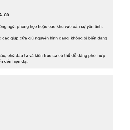
6A-C9
òng ngủ, phòng học hoặc các khu vực cần sự yên tĩnh.
 cao giúp cửa giữ nguyên hình dáng, không bị biến dạng
u, chủ đầu tư và kiến trúc sư có thể dễ dàng phối hợp
ển đến hiện đại.