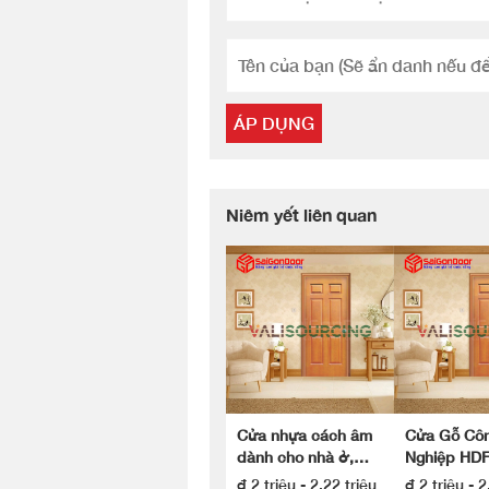
ÁP DỤNG
Niêm yết liên quan
Cửa nhựa cách âm
Cửa Gỗ Cô
dành cho nhà ở,
Nghiệp HD
khách sạn
SGD.6A-C9 
₫ 2 triệu - 2,22 triệu
₫ 2 triệu - 2