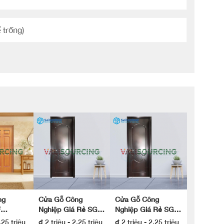
ng
Cửa Gỗ Công
Cửa Gỗ Công
F
Nghiệp Giá Rẻ SGD
Nghiệp Giá Rẻ SGD
| Cửa
Composite SYA 330
Composite SYA 330
,25 triệu
₫ 2 triệu - 2,25 triệu
₫ 2 triệu - 2,25 triệu