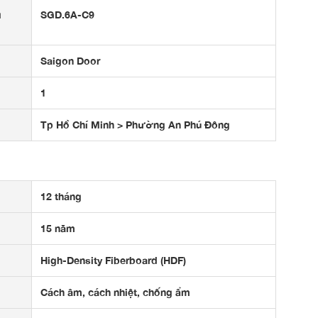
u
SGD.6A-C9
Saigon Door
1
Tp Hồ Chí Minh > Phường An Phú Đông
12 tháng
15 năm
High-Density Fiberboard (HDF)
Cách âm, cách nhiệt, chống ẩm