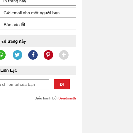
In trang này
Gửi email cho một người bạn
Báo cáo lỗi
 sẻ trang này
Liên Lạc
ĐI
Điều hành bởi
Sendsmith